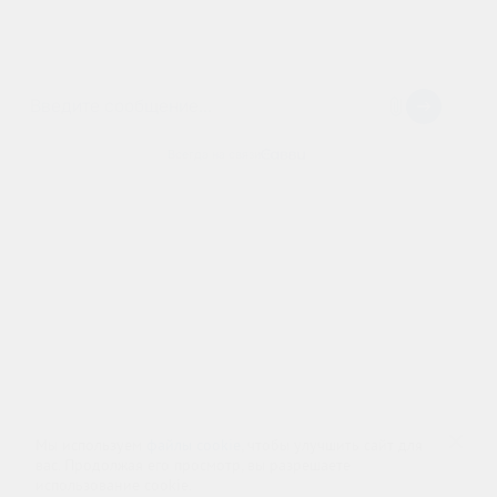
Контакты
Попечительский совет
О фонде
Ресоциализация
Карта сайта
Адрес офиса: г.
Москва
,
Волгоградский пр-т, д. 8
Лицензия № ЛО-77-01-020270 от 18.08.2018,
Центр: г. Москва, ул. Профсоюзная, д. 100А
Любое копирование и использование материалов сайта - запрещено!
Наши авторские права защищены законом.
Copyright 2022 ©
Центр здоровой молодежи
, г. Москва, Волгоградский пр-т, д. 8
8 (800) 333-20-07
Звонок по России бесплатный
+7 (499) 110-21-07
Звонки по Москве и МО
Мы используем
файлы cookie
, чтобы улучшить сайт для
вас. Продолжая его просмотр, вы разрешаете
использование cookie.