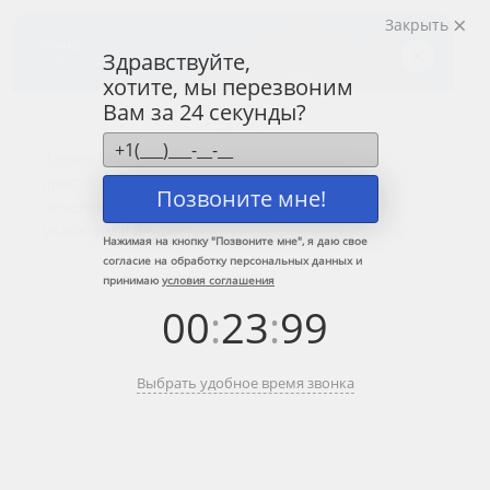
Закрыть
Центр лечения
наркомании и алкоголизма
Здравствуйте,
хотите, мы перезвоним
8 (800) 333-20-07
Вам за 24 секунды?
Звонок по России бесплатный
+7 (499) 110-21-07
Звонки по Москве и МО
Позвоните мне!
Прошу перезвонить
Нажимая на кнопку "
Позвоните мне
", я даю свое
согласие на обработку персональных данных и
принимаю
условия соглашения
Главная
»
Информационные центры ЦЗМ
»
Вывод из запоя в Зарайске
00
:
23
:
99
Вывод из запоя в Зарайске
Выбрать удобное время звонка
Краткое содержание:
Нарколог на дом в Зарайске – вывод из запоя
анонимно, круглосуточно, недорого