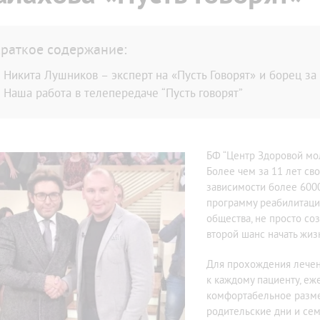
дома больного
По методу Довженко
мма лечения алкоголизма
Вивитролом
ог на дом
Налтрексоном
раткое содержание:
икация организма от алкоголя
Кодирование на дому
Никита Лушников – эксперт на «Пусть Говорят» и борец з
ница от запоя
Лазерное кодирование
Наша работа в телепередаче “Пусть говорят”
ьтация нарколога
Методом SIT (MST)
ном стационаре
Электроимпульсное
ом
тоду Довженко
БФ “Центр Здоровой мол
тоду Шичко
Более чем за 11 лет св
зависимости более 600
ализация
программу реабилитаци
е вытрезвление
общества, не просто со
из запоя в стационаре
второй шанс начать жизн
из запоя на дому
ница от похмелья
Для прохождения лечен
к каждому пациенту, еж
комфортабельное разме
родительские дни и сем