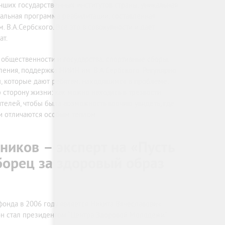
чших государственных институтов страны, уникальная
альная программа реабилитации, составленная
 В.А.Сербского. Всё это в совокупности и даёт
ат.
 общественности и государства: спортивные сборы,
ления, поддержка НИИН им. В.А.Сербского. Регулярно
, которые дают ребятам, находящимся в проблеме,
 сторону жизни: как можно находясь в трезвости
ителей, чтобы была возможность воочию увидеть, где
и отличаются особым теплом.
ников – эксперт на «Пусть
борец за здоровый образ
онда в 2006 году является Никита Вячеславович
он стал президентом “Центра Здоровой Молодежи”.