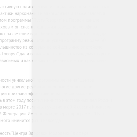
 активную политическую и социальную деятельность в
ктики наркомании и алкоголизма, а также является
том программы “Пусть Говорят” на Первом канале.
овым он спас не одну жизнь, ведь после эфира
ют на лечение в реабилитационный центр. Благодаря
 программу реабилитации успешно прошли более 30
ольшинство из которых по сей день имеют стойкую
 Говорят” дали возможность показать каждому открыто,
зависимых и как меняются реальные жизни реальных
ности уникальной программы лечения “Центра
ногие другие реабилитационные фонды стали
ации признана эффективной на самом высоком
ь в этом году посетил министр иностранных дел России
 марте 2017 г., принял участие в 60-й сессии Комиссии
ой Федерации. Именно нам доверят программа “Пусть
имого именится раз и навсегда.
ьность “Центра Здоровой Молодёжи” в сфере