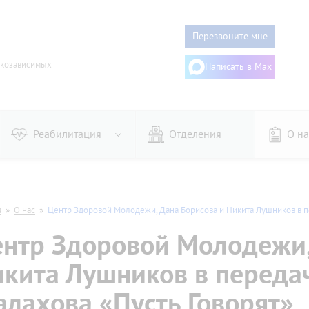
Перезвоните мне
ркозависимых
Написать в Max
Реабилитация
Отделения
О на
го
Женщин
ого
Алгоминалом
я
»
О нас
»
Центр Здоровой Молодежи, Дана Борисова и Никита Лушников в п
из запоя
Гипнозом
нтр Здоровой Молодежи,
онарное
Дисульфирамом
аторное
Эспераль
кита Лушников в переда
му
Двойной блок
дительное
лахова «Пусть Говорят»
Торпедо