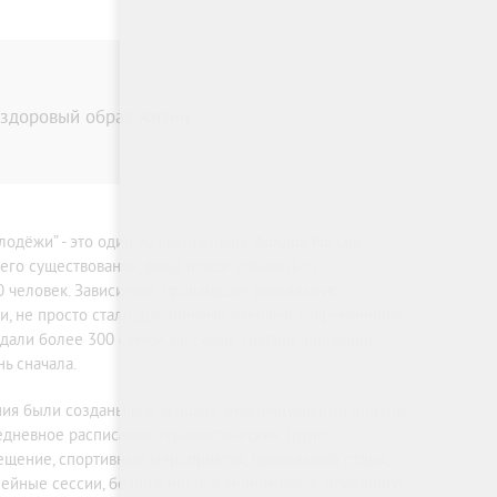
а здоровый образ жизни
одёжи” - это один из крупнейших фондов России.
оего существования, фонд помог избавить от
0 человек. Зависимые, прошедшие уникальную
и, не просто стали достойными членами современного
здали более 300 семей, но самое главное получили
ь сначала.
ия были созданы все условия: индивидуальный подход
едневное расписание терапевтических групп,
щение, спортивные мероприятия, правильный отдых,
ейные сессии, безопасность и анонимность, психологи