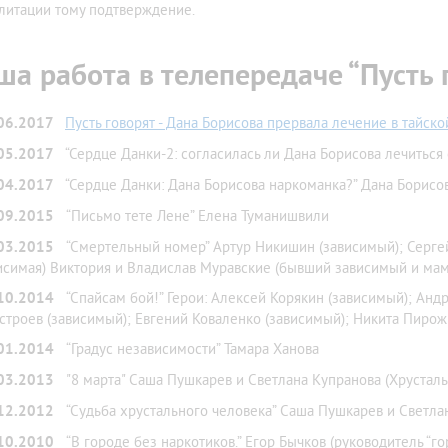
литации тому подтверждение.
ша работа в телепередаче “Пусть 
.06.2017
Пусть говорят - Дана Борисова прервала лечение в тайск
.05.2017
“Сердце Данки-2: согласилась ли Дана Борисова лечиться
.04.2017
“Сердце Данки: Дана Борисова наркоманка?” Дана Борисо
.09.2015
“Письмо тeте Лене” Елена Туманишвили
.03.2015
“Смертельный номер” Артур Никишин (зависимый); Сергей
исимая) Виктория и Владислав Муравские (бывший зависимый и мам
.10.2014
“Спайсам бой!” Герои: Алексей Корякин (зависимый); Анд
строев (зависимый); Евгений Коваленко (зависимый); Никита Пирож
.01.2014
“Градус независимости” Тамара Ханова
.03.2013
"8 марта" Саша Пушкарев и Светлана Купранова (Хрустал
.12.2012
“Судьба хрустального человека” Саша Пушкарев и Светла
.10.2010
“В городе без наркотиков.” Егор Бычков (руководитель “г