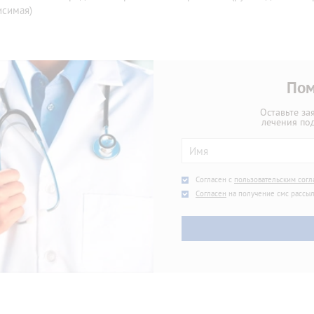
исимая)
Пом
Оставьте за
лечения по
Agree
*
Согласен с
пользовательским сог
SMS
Согласен
на получение смс рассы