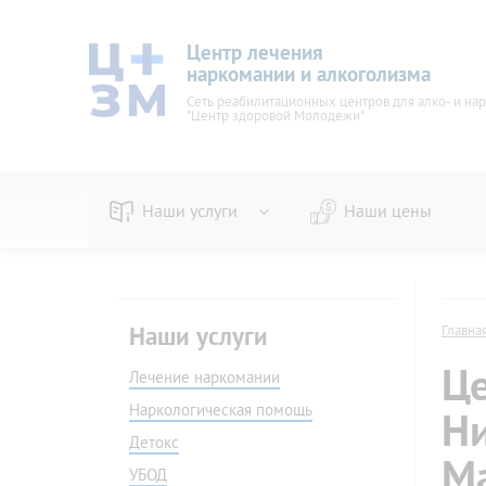
Центр лечения
наркомании и алкоголизма
Сеть реабилитационных центров для алко- и на
"Центр здоровой Молодежи"
Наши услуги
Наши цены
По видам
Пивно
Наркологическая помощь
Женск
Наши услуги
Главна
Детокс
Вывод 
Це
УБОД
Лечение наркомании
Стаци
Кодирование
Амбул
Наркологическая помощь
Ни
В стационаре
На до
Детокс
Принудительное
Прину
Ма
УБОД