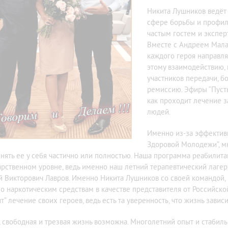
Никита Лушников ведёт
сфере борьбы и профила
частым гостем и экспер
Вместе с Андреем Малах
каждого героя направля
этому взаимодействию,
участников передачи, б
ремиссию. Эфиры “Пусть
как проходит лечение 
людей.
Именно из-за эффектив
Здоровой Молодежи”, м
нять ее у себя частично или полностью. Наша программа реабилит
арственном уровне, ведь именно наш летний терапевтический лагер
й Викторович Лавров. Именно Никита Лушников со своей командой, в
о наркотическим средствам в качестве представителя от Российск
т” лечение своих героев, ведь есть та уверенность, что жизнь завис
, свободная и трезвая жизнь возможна. Многолетний опыт и стабил