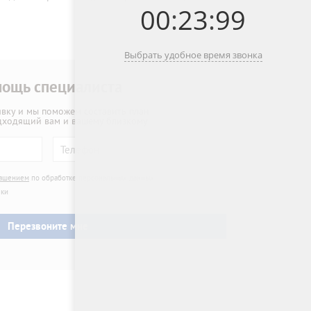
00
:
23
:
99
Выбрать удобное время звонка
ощь специалиста
явку и мы поможем составить план
дходящий вам и вашему близкому
лашением
по обработке персональных данных
лки