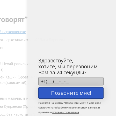
говорят”
ой наркоклинике
 от наркозависимости?” Дана Борисова
ва
Здравствуйте,
 Нехай (зависимый); Светлана Густерина (бывшая
хотите, мы перезвоним
а)
Вам за 24 секунды?
рей Кашин (броат умершего от употреба); Кирилл
ков(зависимый); Антон Шакулов (зависимый)
Позвоните мне!
ьный мальчик и мама)
Нажимая на кнопку "
Позвоните мне
", я даю свое
на Купранова (Хрустальный мальчик и мама)
согласие на обработку персональных данных и
принимаю
условия соглашения
ород без наркотиков”), Виктория Зайцева (бывшая