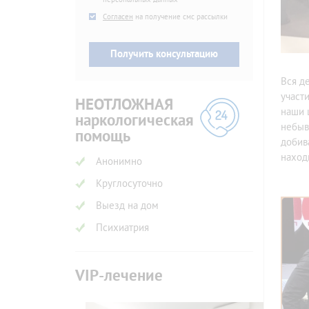
SMS
Согласен
на получение смс рассылки
Вся д
участ
НЕОТЛОЖНАЯ
наши 
наркологическая
небыв
помощь
добив
наход
Анонимно
Круглосуточно
Выезд на дом
Психиатрия
VIP-лечение