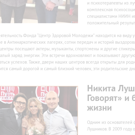
и психотерапевты из лу
комплексная психосоци
специалистами НИИН им.
положительный результ
еятельность Фонда “Центр Здоровой Молодежи” находится на виду у
ие в Антинаркотических лагерях, сотни передач и историй выздоров
центры посещают актеры, музыканты, спортсмены и другие спикеры
алый заряд энергии. Эти встречи вдохновляют и показывают другую
аться успехов. Также, двери наших центров всегда открыты для род
ится самый дорогой и самый близкий человек, эти родительские дн
Никита Луш
Говорят» и 
жизни
Одним из основателей ф
Лушников. В 2009 году 