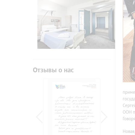
Отзывы о нас
приме
госуд
Серге
ООН п
Говоря
Новая