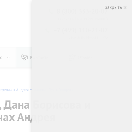
Закрыть
8 (800) 333-20-07
Звонок по России бесплатный
+7 (499) 110-21-07
Звонки по Москве и МО
с
Контакты
Отзывы
ередачах Андрея Малахова «Пусть Говорят»
 Дана Борисова и
чах Андрея