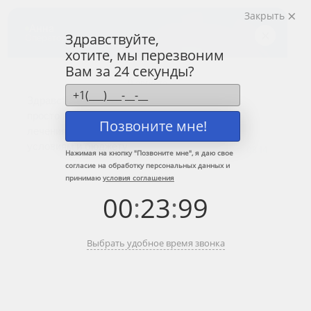
Закрыть
Центр лечения
наркомании и алкоголизма
Здравствуйте,
хотите, мы перезвоним
8 (800) 333-20-07
Вам за 24 секунды?
Звонок по России бесплатный
+7 (499) 110-21-07
Звонки по Москве и МО
Позвоните мне!
Прошу перезвонить
Нажимая на кнопку "
Позвоните мне
", я даю свое
согласие на обработку персональных данных и
принимаю
условия соглашения
Главная
»
Наши услуги
»
Лечение алкоголизма
»
Лечение алкоголизма
00
:
23
:
99
по методу Шичко
Лечение алкоголизма по методу
Выбрать удобное время звонка
Шичко