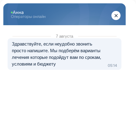
Центр лечения
наркомании и алкоголизма
8 (800) 333-20-07
Звонок по России бесплатный
+7 (499) 110-21-07
Звонки по Москве и МО
Прошу перезвонить
Главная
»
Реабилитация
»
Программа реабилитации
Программа реабилитации