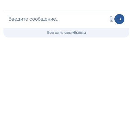
Контакты
Попечительский совет
О фонде
Ресоциализация
Карта сайта
Адрес офиса: г.
Москва
,
Волгоградский пр-т, д. 8
Лицензия № ЛО-77-01-020270 от 18.08.2018,
Центр: г. Москва, ул. Профсоюзная, д. 100А
Любое копирование и использование материалов сайта - запрещено!
Наши авторские права защищены законом.
Copyright 2022 ©
Центр здоровой молодежи
, г. Москва, Волгоградский пр-т, д. 8
8 (800) 333-20-07
Звонок по России бесплатный
+7 (499) 110-21-07
Звонки по Москве и МО