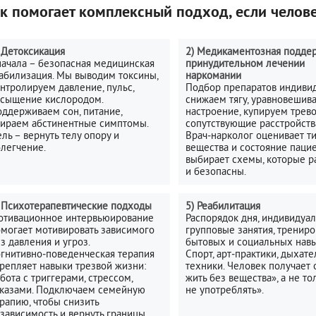
к помогает комплексный подход, если челове
 Детоксикация
2) Медикаментозная подде
ачала – безопасная медицинская
принудительном лечении
абилизация. Мы выводим токсины,
наркомании
нтролируем давление, пульс,
Подбор препаратов индиви
асыщение кислородом.
снижаем тягу, уравновешив
ддерживаем сон, питание,
настроение, купируем трево
ираем абстинентные симптомы.
сопутствующие расстройств
ль – вернуть телу опору и
Врач‑нарколог оценивает т
легчение.
вещества и состояние пацие
выбирает схемы, которые р
и безопасны.
 Психотерапевтические подходы
5) Реабилитация
отивационное интервьюирование
Распорядок дня, индивидуа
могает мотивировать зависимого
групповые занятия, трениро
з давления и угроз.
бытовых и социальных навы
гнитивно‑поведенческая терапия
Спорт, арт‑практики, дыхат
репляет навыки трезвой жизни:
техники. Человек получает 
бота с триггерами, стрессом,
жить без вещества», а не то
тказами. Подключаем семейную
не употреблять».
рапию, чтобы снизить
зависимость и вернуть границы.