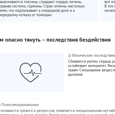
акапливаются токсины, страдают сердце, печень,
всё по
ервная система, гормоны. Страх отмены настолько
В это
илён, что подталкивает к очередной дозе и к
лечит
чередному «отказу от помощи».
м опасно тянуть – последствия бездействия
1) Физические последствия
Сбиваются ритмы сердца, ра
ослабевает иммунитет. Риск
травм. Смешивание веществ
дыхания.
) Психоэмоциональные
силиваются тревога и депрессия, появляется эмоциональная нестаб