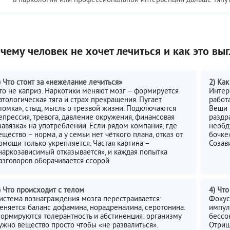
чему человек не хочет лечиться и как это вы
) Что стоит за «нежелание лечиться»
2) Ка
то не каприз. Наркотики меняют мозг – формируется
Интер
атологическая тяга и страх прекращения. Пугает
работа
ломка», стыд, мысль о трезвой жизни. Подключаются
Вещи 
епрессия, тревога, давление окружения, финансовая
раздр
завязка» на употреблении. Если рядом компания, где
необд
ещество – норма, а у семьи нет чёткого плана, отказ от
бочке»
омощи только укрепляется. Частая картина –
Созав
наркозависимый отказывается», и каждая попытка
азговоров оборачивается ссорой.
) Что происходит с телом
4) Чт
истема вознаграждения мозга перестраивается:
Фокус
еняется баланс дофамина, норадреналина, серотонина.
импул
ормируются толерантность и абстиненция: организму
бессо
ужно вещество просто чтобы «не развалиться».
Отриц