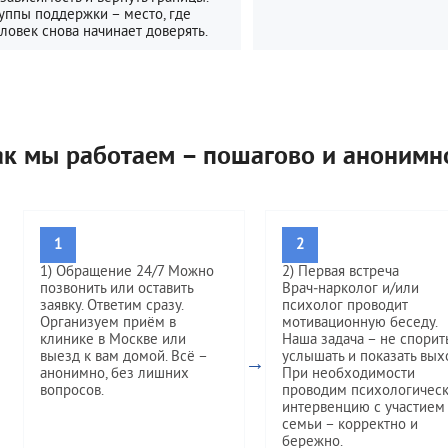
уппы поддержки – место, где
ловек снова начинает доверять.
ак мы работаем – пошагово и анонимн
1
2
1) Обращение 24/7 Можно
2) Первая встреча
позвонить или оставить
Врач‑нарколог и/или
заявку. Ответим сразу.
психолог проводит
Организуем приём в
мотивационную беседу.
клинике в Москве или
Наша задача – не спорить
выезд к вам домой. Всё –
услышать и показать вых
→
анонимно, без лишних
При необходимости
вопросов.
проводим психологичес
интервенцию с участием
семьи – корректно и
бережно.