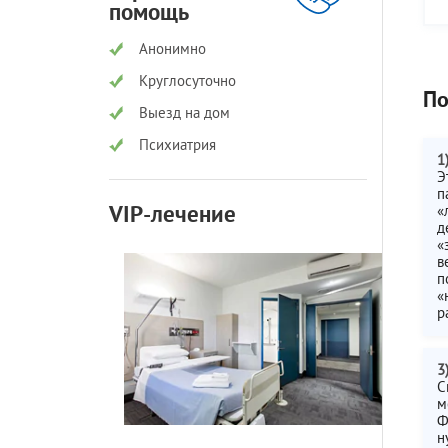
помощь
Анонимно
Круглосуточно
По
Выезд на дом
Психиатрия
1
Э
п
VIP-лечение
«
д
«
в
п
«
р
3
С
м
Ф
н