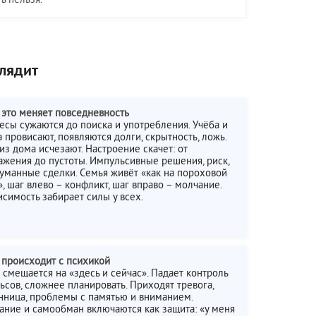
глядит
к это меняет повседневность
есы сужаются до поиска и употребления. Учёба и
 провисают, появляются долги, скрытность, ложь.
из дома исчезают. Настроение скачет: от
ажения до пустоты. Импульсивные решения, риск,
уманные сделки. Семья живёт «как на пороховой
, шаг влево – конфликт, шаг вправо – молчание.
исимость забирает силы у всех.
о происходит с психикой
 смещается на «здесь и сейчас». Падает контроль
ьсов, сложнее планировать. Приходят тревога,
нница, проблемы с памятью и вниманием.
ание и самообман включаются как защита: «у меня