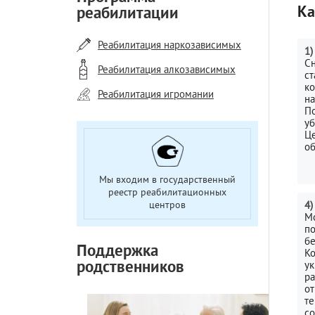
Ка
реабилитации
Реабилитация наркозависимых
1)
Сн
Реабилитация алкозависимых
ст
ко
Реабилитация игромании
н
По
уб
Це
об
Мы входим в государственный
реестр реабилитационных
центров
4)
М
по
бе
Поддержка
Ко
родственников
ук
ра
о
те
со