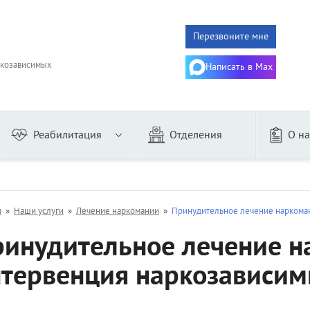
Перезвоните мне
ркозависимых
Написать в Max
Реабилитация
Отделения
О на
го
Женщин
ого
Алгоминалом
я
»
Наши услуги
»
Лечение наркомании
»
Принудительное лечение наркома
из запоя
Гипнозом
инудительное лечение н
онарное
Дисульфирамом
аторное
Эспераль
нтервенция наркозависи
му
Двойной блок
дительное
Торпедо