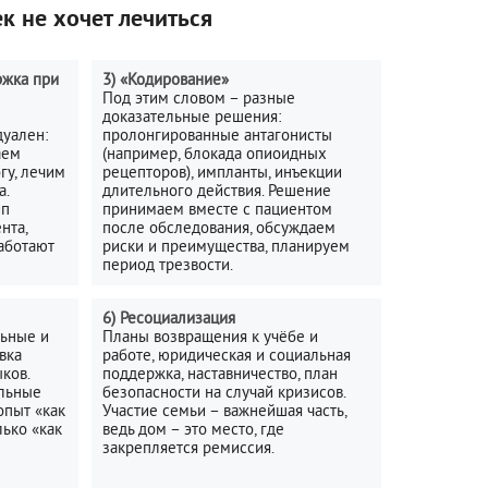
к не хочет лечиться
ржка при
3) «Кодирование»
Под этим словом – разные
доказательные решения:
дуален:
пролонгированные антагонисты
аем
(например, блокада опиоидных
гу, лечим
рецепторов), импланты, инъекции
а.
длительного действия. Решение
ип
принимаем вместе с пациентом
нта,
после обследования, обсуждаем
аботают
риски и преимущества, планируем
период трезвости.
6) Ресоциализация
льные и
Планы возвращения к учёбе и
вка
работе, юридическая и социальная
ков.
поддержка, наставничество, план
ельные
безопасности на случай кризисов.
опыт «как
Участие семьи – важнейшая часть,
лько «как
ведь дом – это место, где
закрепляется ремиссия.