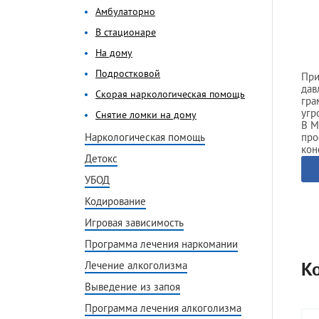
Амбулаторно
Без ве
Амбулаторно
На дому
Програ
В стационаре
Подростковой
Наркол
На дому
Игровая зависимость
Детокс
Подростковой
При
Программа лечения наркомании
Капель
дав
Скорая наркологическая помощь
Мотивация на лечение
Консул
гра
угр
Скорая наркологическая помощь
В днев
Снятие ломки на дому
В М
Снятие ломки
Гипноз
про
Наркологическая помощь
кон
Снятие ломки в стационаре
По ме
Детокс
Снятие ломки на дому
По ме
УБОД
Ресоци
Кодирование
Быстро
Игровая зависимость
Вывод 
Вывод 
Программа лечения наркомании
Капель
К
Лечение алкоголизма
Выведение из запоя
Программа лечения алкоголизма