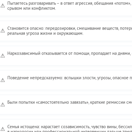
Пытаетесь разговаривать – в ответ агрессия, обещания «потом»,
⚠
срывом или конфликтом.
Становится опасно: передозировки, смешивание веществ, потер
⚠
реальная угроза жизни и окружающим.
Наркозависимый отказывается от помощи, пропадает на днями, 
⚠
Поведение непредсказуемо: вспышки злости, угрозы, опасное 
⚠
Были попытки «самостоятельно завязать», краткие ремиссии см
⚠
Семья истощена: нарастает созависимость, чувство вины, бесси
⚠
в наркологии или профессиональной интервенции дальше тянут