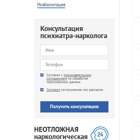
Реабилитация
Консультация
психиатра-нарколога
Agree
Согласен с
*
пользовательским
соглашением
по обработке
персональных данных
SMS
Согласен
на получение смс рассылки
НЕОТЛОЖНАЯ
наркологическая