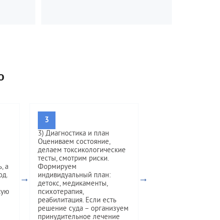
о
3
3) Диагностика и план
Оцениваем состояние,
делаем токсикологические
тесты, смотрим риски.
, а
Формируем
од.
индивидуальный план:
→
→
детокс, медикаменты,
кую
психотерапия,
реабилитация. Если есть
решение суда – организуем
принудительное лечение