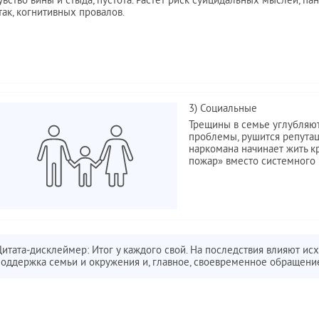
увство вины и стыда, пустота. Растёт риск суицидальных мыслей, па
так, когнитивных провалов.
3) Социальные
Трещины в семье углубляют
проблемы, рушится репутаци
наркомана начинает жить к
пожар» вместо системного
Цитата‑дисклеймер: Итог у каждого свой. На последствия влияют ис
поддержка семьи и окружения и, главное, своевременное обращен