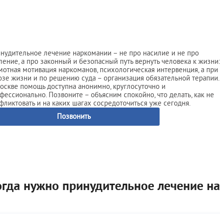
дома больного
По методу Довженко
мма лечения алкоголизма
Вивитролом
ог на дом
Налтрексоном
икация организма от алкоголя
Кодирование на дому
нудительное лечение наркомании – не про насилие и не про
ница от запоя
Лазерное кодирование
ление, а про законный и безопасный путь вернуть человека к жизни:
ьтация нарколога
Методом SIT (MST)
мотная мотивация наркоманов, психологическая интервенция, а при
озе жизни и по решению суда – организация обязательной терапии.
ном стационаре
Электроимпульсное
оскве помощь доступна анонимно, круглосуточно и
ом
фессионально. Позвоните – объясним спокойно, что делать, как не
фликтовать и на каких шагах сосредоточиться уже сегодня.
тоду Довженко
Позвонить
тоду Шичко
ализация
е вытрезвление
из запоя в стационаре
из запоя на дому
ница от похмелья
огда нужно принудительное лечение н