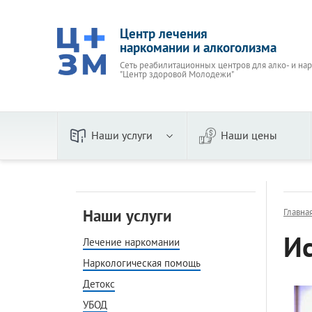
Центр лечения
наркомании и алкоголизма
Сеть реабилитационных центров для алко- и на
"Центр здоровой Молодежи"
Наши услуги
Наши цены
По видам
Пивно
Наркологическая помощь
Женск
Наши услуги
Главна
Детокс
Вывод 
И
УБОД
Лечение наркомании
Стаци
Кодирование
Амбул
Наркологическая помощь
В стационаре
На до
Детокс
Принудительное
Прину
УБОД