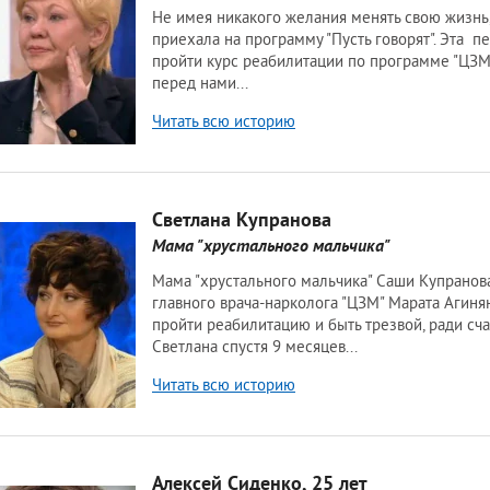
дома больного
По методу Довженко
мма лечения алкоголизма
Вивитролом
ог на дом
Налтрексоном
икация организма от алкоголя
Кодирование на дому
ница от запоя
Лазерное кодирование
Читать всю историю
ьтация нарколога
Методом SIT (MST)
ном стационаре
Электроимпульсное
ом
Светлана Купранова
тоду Довженко
Мама "хрустального мальчика"
тоду Шичко
ализация
е вытрезвление
из запоя в стационаре
из запоя на дому
Читать всю историю
ница от похмелья
Алексей Сиденко, 25 лет