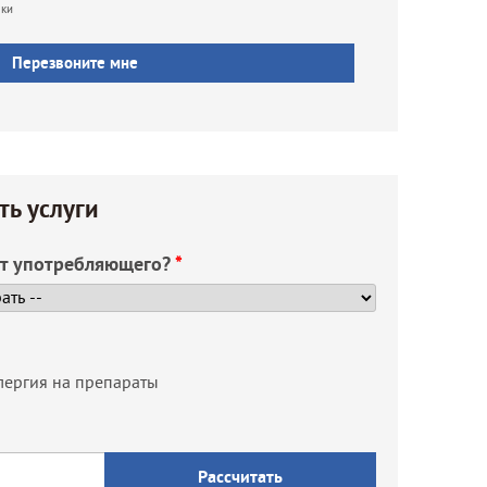
лки
ть услуги
ст употребляющего?
*
лергия на препараты