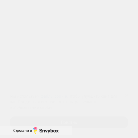
Попечительский совет
О фонде
Ресоциализация
Карта сайта
Адрес офиса: г.
Москва
,
Волгоградский пр-т, д. 8
Лицензия № ЛО-77-01-020270 от 18.08.2018,
Центр: г. Москва, ул. Профсоюзная, д. 100А
Любое копирование и использование материалов сайта - запрещено!
Наши авторские права защищены законом.
Copyright 2022 ©
Центр здоровой молодежи
, г. Москва, Волгоградский пр-т, д. 8
8 (800) 333-20-07
Звонок по России бесплатный
Мы используем
файлы cookie
, чтобы улучшить сайт для
вас. Продолжая его просмотр, вы разрешаете
+7 (499) 110-21-07
использование cookie.
Звонки по Москве и МО
Понятно
Сделано в