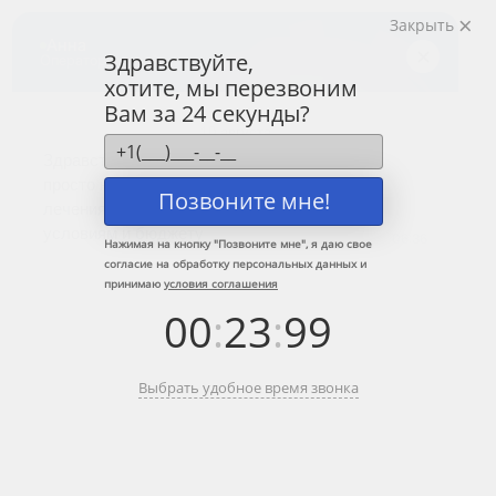
Закрыть
Центр лечения
наркомании и алкоголизма
Здравствуйте,
хотите, мы перезвоним
8 (800) 333-20-07
Вам за 24 секунды?
Звонок по России бесплатный
+7 (499) 110-21-07
Звонки по Москве и МО
Позвоните мне!
Прошу перезвонить
Нажимая на кнопку "
Позвоните мне
", я даю свое
согласие на обработку персональных данных и
принимаю
условия соглашения
Главная
»
Наши услуги
»
Лечение алкоголизма
»
Лечение алкоголизма
00
:
23
:
99
на дому
Лечение алкоголизма на дому
Выбрать удобное время звонка
Каждый затяжной запой начинается будто