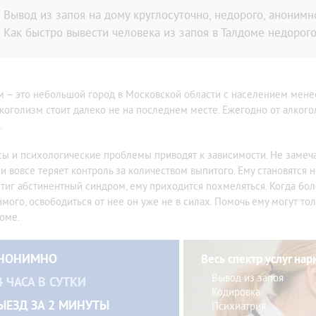
дома больного
По методу Довженко
Вывод из запоя на дому круглосуточно, недорого, анонимн
мма лечения алкоголизма
Вивитролом
Как быстро вывести человека из запоя в Талдоме недорого
ог на дом
Налтрексоном
икация организма от алкоголя
Кодирование на дому
ница от запоя
Лазерное кодирование
ьтация нарколога
м – это небольшой город в Московской области с населением менее
Методом SIT (MST)
лкоголизм стоит далеко не на последнем месте. Ежегодно от алког
ном стационаре
Электроимпульсное
.
ом
тоду Довженко
сы и психологические проблемы приводят к зависимости. Не замеча
тоду Шичко
 и вовсе теряет контроль за количеством выпитого. Ему становятся
ализация
стиг абстинентный синдром, ему приходится похмеляться. Когда бо
имого, освободиться от нее он уже не в силах. Помочь ему могут 
е вытрезвление
доме.
из запоя в стационаре
из запоя на дому
НОНИМНО
Весь спектр услуг нар
ница от похмелья
Вывод из запоя
4 ЧАСА В СУТКИ
Кодировка
ЫЕЗД ЗА 2 МИНУТЫ
Психиатрия