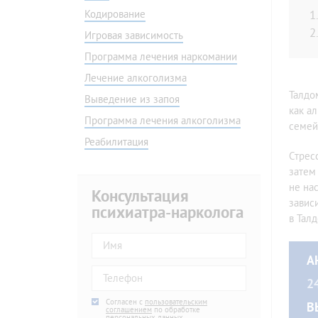
Амбулаторно
Без ве
Кодирование
На дому
Програ
Игровая зависимость
Подростковой
Наркол
Программа лечения наркомании
Игровая зависимость
Детокс
Программа лечения наркомании
Капель
Лечение алкоголизма
Мотивация на лечение
Консул
Талдо
Выведение из запоя
как а
Скорая наркологическая помощь
В днев
Программа лечения алкоголизма
семей
Снятие ломки
Гипноз
Реабилитация
Снятие ломки в стационаре
По ме
Стрес
Снятие ломки на дому
По ме
затем
Ресоци
не на
Консультация
завис
Быстро
психиатра-нарколога
в Тал
Вывод 
Вывод 
А
Капель
2
Agree
Согласен с
*
пользовательским
В
соглашением
по обработке
персональных данных