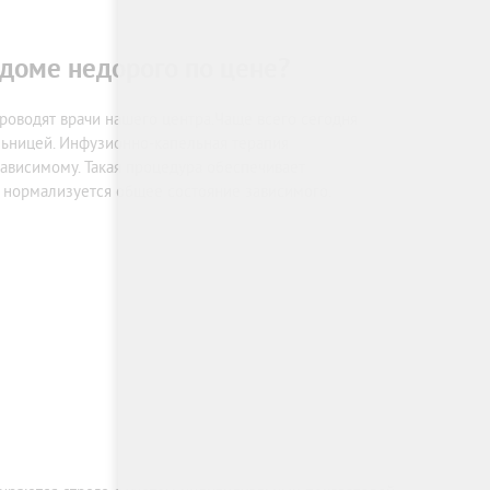
лдоме недорого по цене?
роводят врачи нашего центра.Чаще всего сегодня
льницей. Инфузионно-капельная терапия
ависимому. Такая процедура обеспечивает
 нормализуется общее состояние зависимого.