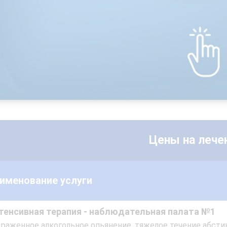
Цены на лече
именование услуги
тенсивная терапия - наблюдательная палата №1
раженное алкогольное опьянение, тяжелое течение абсти