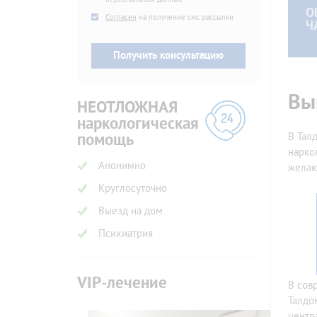
О
SMS
Согласен
на получение смс рассылки
Ч
Вы
НЕОТЛОЖНАЯ
наркологическая
помощь
В Тал
нарко
Анонимно
жела
Круглосуточно
Выезд на дом
Психиатрия
VIP-лечение
В сов
Талдо
центр