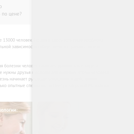
о
 по цене?
 13000 человек. Но даже здесь есть такая проблема
ольной зависимости гибнут люди и страдают тысячи
я болезни человек начинает выпивать все чаще, а
 не нужны друзья и поводы для выпивки. Чтобы человека
лезнь начинает руководить мыслями и действиями
только опытные специалисты Центра Здоровой Молодежи
кологии: