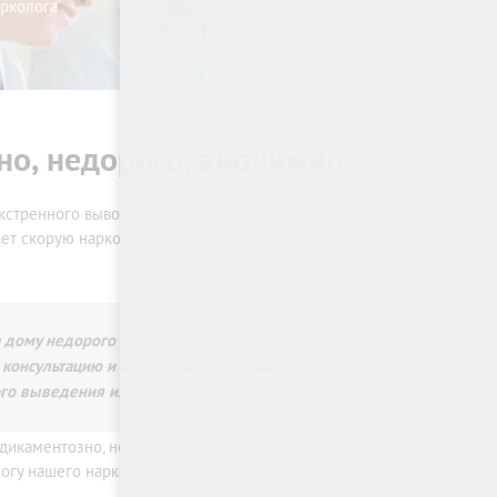
арколога
8 (800) 333-20-07
+7 (499) 110-21-07
но, недорого, анонимно
экстренного вывода из запоя с выездом врача-
ает скорую наркологическую помощь в Талдоме всем
дому недорого по цене и круглосуточно. Вы
 консультацию и возможность вызова на дом
го выведения из запоя.
едикаментозно, необходима капельница, на дому в
огу нашего наркологического реабилитационного