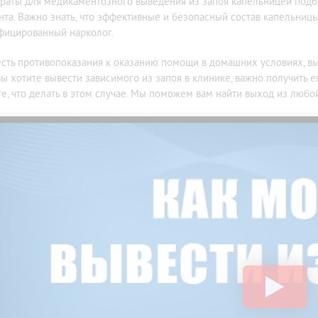
раты для медикаментозного выведения из запоя капельницей подб
нта. Важно знать, что эффективные и безопасный состав капельницы
фицированный нарколог.
есть противопоказания к оказанию помощи в домашних условиях, вы
вы хотите вывести зависимого из запоя в клинике, важно получить е
те, что делать в этом случае. Мы поможем вам найти выход из любо