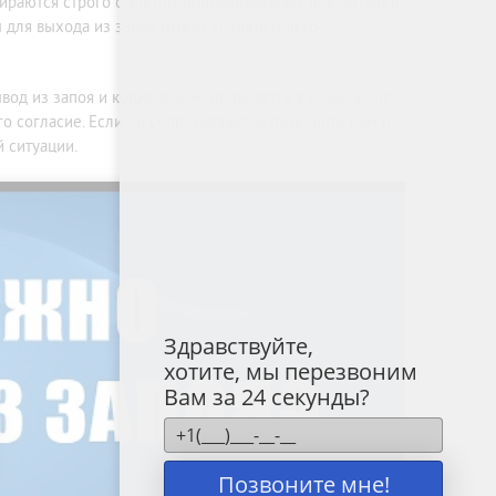
ираются строго с учетом индивидуальных показателей
 для выхода из запоя может создать только
вод из запоя и кодирование проводятся в стационаре.
го согласие. Если он сопротивляется, позвоните нам и
й ситуации.
Здравствуйте,
хотите, мы перезвоним
Вам за 24 секунды?
Позвоните мне!