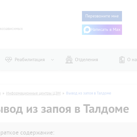
Перезвоните мне
ркозависимых
Написать в Max
Реабилитация
Отделения
О на
го
Женщин
ого
Алгоминалом
я
»
Информационные центры ЦЗМ
»
Вывод из запоя в Талдоме
из запоя
Гипнозом
вод из запоя в Талдоме
онарное
Дисульфирамом
аторное
Эспераль
му
Двойной блок
дительное
Торпедо
раткое содержание: