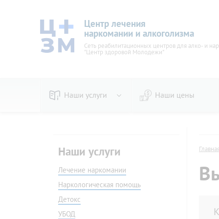
Центр лечения
наркомании и алкоголизма
Сеть реабилитационных центров для алко- и на
"Центр здоровой Молодежи"
Наши услуги
Наши цены
По видам
Пивно
Наркологическая помощь
Женск
Наши услуги
Главна
Детокс
Вывод 
Вы
УБОД
Лечение наркомании
Стаци
Кодирование
Амбул
Наркологическая помощь
В стационаре
На до
Детокс
Принудительное
Прину
К
УБОД