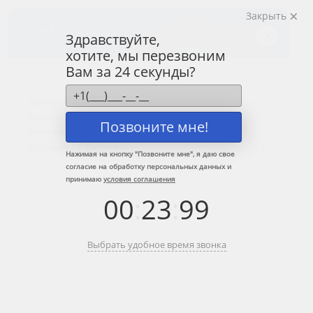
Закрыть
Центр лечения
наркомании и алкоголизма
Здравствуйте,
хотите, мы перезвоним
8 (800) 333-20-07
Вам за 24 секунды?
Звонок по России бесплатный
+7 (499) 110-21-07
Звонки по Москве и МО
Позвоните мне!
Прошу перезвонить
Нажимая на кнопку "
Позвоните мне
", я даю свое
согласие на обработку персональных данных и
принимаю
условия соглашения
Главная
»
Информационные центры ЦЗМ
»
Снятие ломки в Орехово-
00
:
23
:
99
Зуево
Снятие ломки в Орехово-Зуево
Выбрать удобное время звонка
Когда тело трясёт, крутит суставы, не отпускает