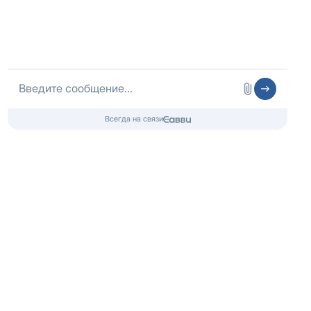
Контакты
Попечительский совет
О фонде
Ресоциализация
Карта сайта
Адрес офиса: г.
Москва
,
Волгоградский пр-т, д. 8
Лицензия № ЛО-77-01-020270 от 18.08.2018,
Центр: г. Москва, ул. Профсоюзная, д. 100А
Любое копирование и использование материалов сайта - запрещено!
Наши авторские права защищены законом.
Copyright 2022 ©
Центр здоровой молодежи
, г. Москва, Волгоградский пр-т, д. 8