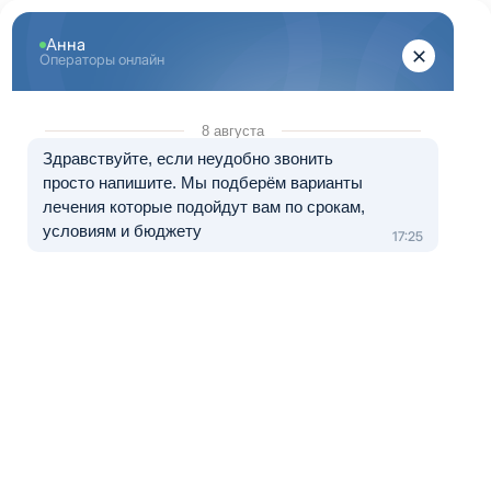
Центр лечения
наркомании и алкоголизма
8 (800) 333-20-07
Звонок по России бесплатный
+7 (499) 110-21-07
Звонки по Москве и МО
Прошу перезвонить
Главная
»
Сеть наркологических центров по Москве и МО
»
Юго-Восток
»
Южнопортовый
Наркологическая клиника в районе
Южнопортовый
Краткое содержание: