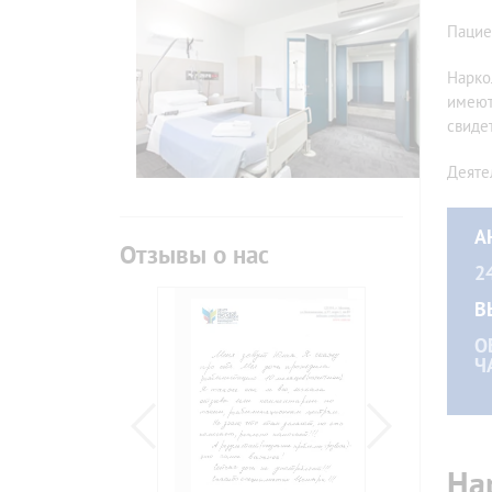
Пацие
Нарко
имеют
свиде
Деяте
А
Отзывы о нас
2
В
О
Ч
На