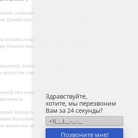
режних социальных связей. Наркологический стационар
я. Давайте рассмотрим, какие этапы проходит
ма человека медпрепаратами. Это очень сложный этап,
наре больной находится под круглосуточным
аркологов, психологов, терапевтов. Каждому больному
ти, возрастом, отягощенностью приобретенными
ческой тяги к наркотикам или к алкоголю. Необходимо
Здравствуйте,
зависимости.
хотите, мы перезвоним
Вам за 24 секунды?
 важный период лечения. Вернувшись в обычную жизнь
вому. Консультации с психологами, психотренинги,
вые жизненные ценности.
Позвоните мне!