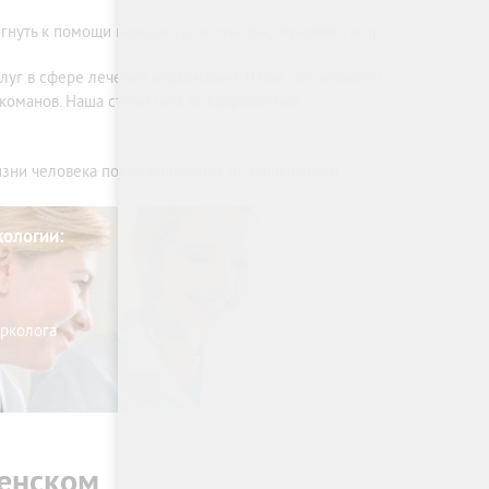
уть к помощи нарколога, психиатра, терапевта и пр.
луг в сфере лечения наркомании. Наши специалисты
команов. Наша статистика выздоровления
изни человека после излечения от зависимости.
кологии:
арколога
8 (800) 333-20-07
+7 (499) 110-21-07
ненском