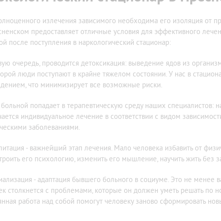
олноценного излечения зависимого необходима его изоляция от п
сненском предоставляет отличные условия для эффективного лечени
ой после поступления в наркологический стационар:
вую очередь, проводится детоксикация: выведение ядов из организ
порой люди поступают в крайне тяжелом состоянии. У нас в стацио
дением, что минимизирует все возможные риски.
 больной попадает в терапевтическую среду наших специалистов: н
чается индивидуальное лечение в соответствии с видом зависимос
ческими заболеваниями.
литация - важнейший этап лечения. Мало человека избавить от физи
троить его психологию, изменить его мышление, научить жить без 
иализация - адаптация бывшего больного в социуме. Это не менее
ек столкнется с проблемами, которые он должен уметь решать по но
янная работа над собой помогут человеку заново сформировать но