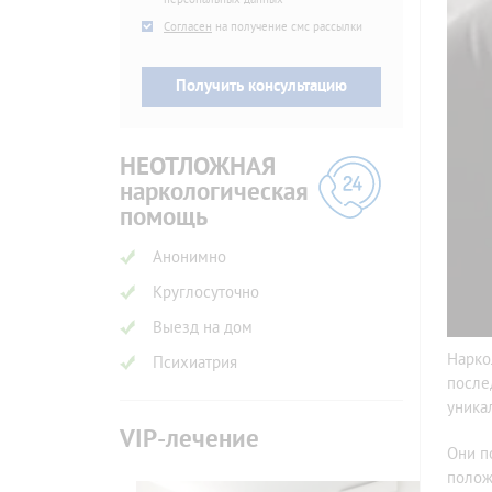
SMS
Согласен
на получение смс рассылки
НЕОТЛОЖНАЯ
наркологическая
помощь
Анонимно
Круглосуточно
Выезд на дом
Нарко
Психиатрия
после
уника
VIP-лечение
Они п
полож