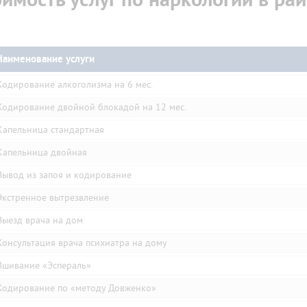
оимость услуг по наркологии в ра
Наименование услуги
Кодирование алкоголизма на 6 мес.
Кодирование двойной блокадой на 12 мес.
Капельница стандартная
Капельница двойная
Вывод из запоя и кодирование
Экстренное вытрезвление
Выезд врача на дом
Консультация врача психиатра на дому
Вшивание «Эспераль»
Кодирование по «методу Довженко»