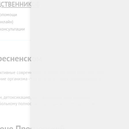
ДСТВЕННИКОВ
мопомощи
онлайн)
консультации
Пресненском
ктивные современные техники лечения зависимостей.
ие организма - три кита на которых основана работа
, детоксикацию, восстановление всех функций
ольному полностью освободиться от пагубной тяги,