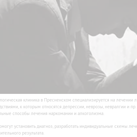
логическая клиника в Пресненском специализируется на лечении 
дствиями, к которым относятся депрессии, неврозы, невралгии и пр
льные способы лечения наркомании и алкоголизма.
омогут установить диагноз, разработать индивидуальные схемы леч
ительного результата.