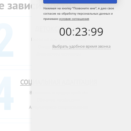
е зависимости:
Нажимая на кнопку "
Позвоните мне
", я даю свое
согласие на обработку персональных данных и
принимаю
условия соглашения
00
:
23
:
99
ДЕТОКСИКАЦИЯ
Выезд на дом (в стационаре)
Выбрать удобное время звонка
Очищение организма
Диагностика психиатра
СОЦИАЛЬНАЯ АДАПТАЦИЯ
Возможность трудоустройства
Обучение профессиям
Амбулаторное сопровождение