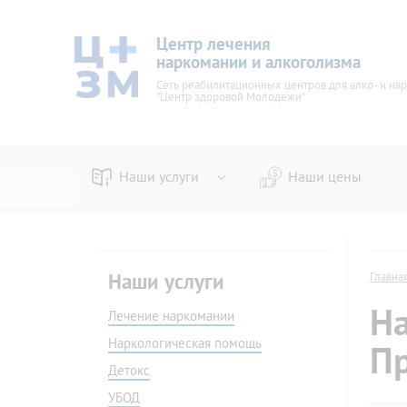
Центр лечения
наркомании и алкоголизма
Сеть реабилитационных центров для алко- и на
"Центр здоровой Молодежи"
Наши услуги
Наши цены
По видам
Пивно
Наркологическая помощь
Женск
Наши услуги
Главна
Детокс
Вывод 
На
УБОД
Лечение наркомании
Стаци
Кодирование
Амбул
Наркологическая помощь
П
В стационаре
На до
Детокс
Принудительное
Прину
УБОД