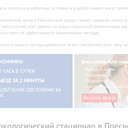
нты лечатся в комфортных условиях и в любой момент могут прибегн
логический центр в Пресненском предоставляет широкий спектр ус
 многолетний опыт работы по психо-социальной реабилитации нар
тельствует об эффективности применяемых методик.
льность нашего центра направлена на восстановление всех сфер ж
НОНИМНО
Весь спектр услуг нар
Вывод из запоя
4 ЧАСА В СУТКИ
Кодировка
ЫЕЗД ЗА 2 МИНУТЫ
Психиатрия
Консультация врача-н
БЛЕГЧЕНИЕ СОСТОЯНИЯ ЗА
АС
Вызвать врача
ркологический стационар в Прес