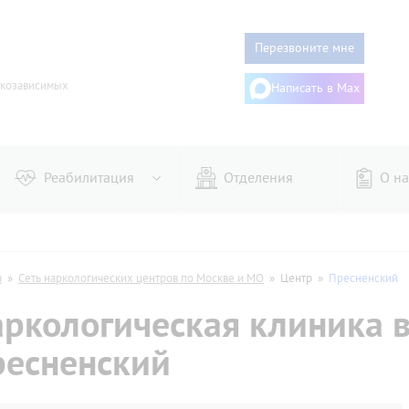
Перезвоните мне
ркозависимых
Написать в Max
Реабилитация
Отделения
О на
го
Женщин
ого
Алгоминалом
я
»
Сеть наркологических центров по Москве и МО
»
Центр
»
Пресненский
из запоя
Гипнозом
ркологическая клиника 
онарное
Дисульфирамом
аторное
Эспераль
ресненский
му
Двойной блок
дительное
Торпедо