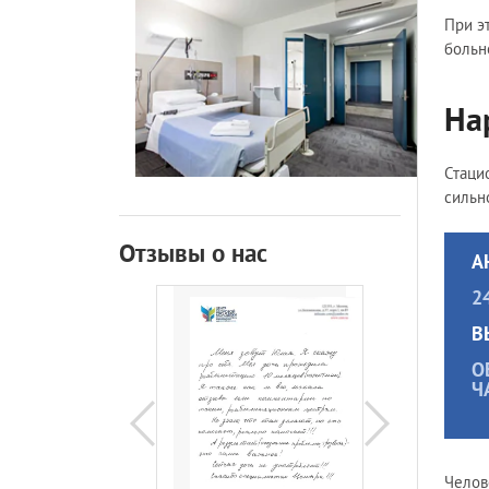
При э
больн
На
Стаци
сильн
Отзывы о нас
А
2
В
О
Ч
Челов