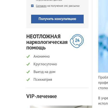
SMS
Согласен
на получение смс рассылки
НЕОТЛОЖНАЯ
наркологическая
помощь
Анонимно
Круглосуточно
Выезд на дом
Пробл
Психиатрия
профе
столк
VIP-лечение
В учр
испол