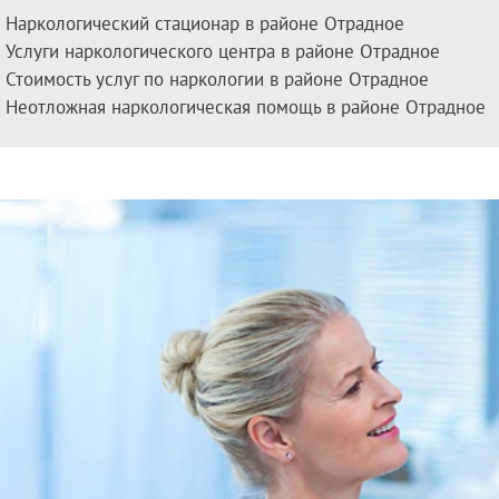
дома больного
По методу Довженко
Наркологический стационар в районе Отрадное
мма лечения алкоголизма
Вивитролом
Услуги наркологического центра в районе Отрадное
ог на дом
Налтрексоном
Стоимость услуг по наркологии в районе Отрадное
икация организма от алкоголя
Кодирование на дому
Неотложная наркологическая помощь в районе Отрадное
ница от запоя
Лазерное кодирование
ьтация нарколога
Методом SIT (MST)
ном стационаре
Электроимпульсное
ом
тоду Довженко
тоду Шичко
ализация
е вытрезвление
из запоя в стационаре
из запоя на дому
ница от похмелья