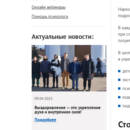
Онлайн вебинары
Нарко
подро
Помощь психолога
В каж
при с
Актуальные новости:
потре
В цен
в учр
дет
экс
пси
код
09.04.2025
под
Выздоровление — это укрепление
духа и внутренняя сила!
Подробнее
Ст