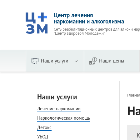
Центр лечения
наркомании и алкоголизма
Сеть реабилитационных центров для алко- и на
"Центр здоровой Молодежи"
Наши услуги
Наши цены
По видам
Пивно
Наркологическая помощь
Женск
Наши услуги
Главна
Детокс
Вывод 
На
УБОД
Лечение наркомании
Стаци
Кодирование
Амбул
Наркологическая помощь
В стационаре
На до
Детокс
Принудительное
Прину
К
УБОД