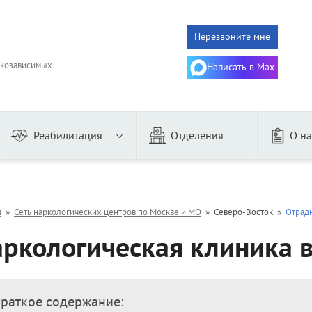
Перезвоните мне
ркозависимых
Написать в Max
Реабилитация
Отделения
О на
го
Женщин
ого
Алгоминалом
я
»
Сеть наркологических центров по Москве и МО
»
Северо-Восток
»
Отрад
из запоя
Гипнозом
ркологическая клиника 
онарное
Дисульфирамом
аторное
Эспераль
му
Двойной блок
дительное
Торпедо
раткое содержание: