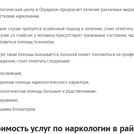
логический центр в Отрадном предлагает лечение различных видов н
стковая наркомания.
дом случае требуется особенный подход к лечению, стоит отметить
лучае со спайсом у человека присутствуют тревожные состояния, ча
боваться помощь психиатра.
тре такая помощь оказывается, больной может положиться на профе
еждении, стоит отметить следующие:
оксикакция,
тренная помощь наркологического характера,
хологическая помощь больным и родственникам,
ирование,
шивка блокаторов.
оимость услуг по наркологии в ра