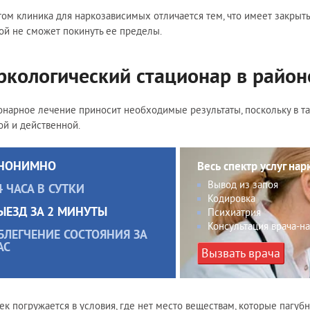
том клиника для наркозависимых отличается тем, что имеет закрыты
ой не сможет покинуть ее пределы.
ркологический стационар в район
онарное лечение приносит необходимые результаты, поскольку в та
ой и действенной.
НОНИМНО
Весь спектр услуг нар
Вывод из запоя
4 ЧАСА В СУТКИ
Кодировка
ЫЕЗД ЗА 2 МИНУТЫ
Психиатрия
Консультация врача-н
БЛЕГЧЕНИЕ СОСТОЯНИЯ ЗА
АС
Вызвать врача
ек погружается в условия, где нет место веществам, которые пагуб