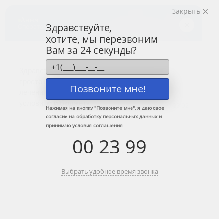
Закрыть
Центр лечения
наркомании и алкоголизма
Здравствуйте,
хотите, мы перезвоним
8 (800) 333-20-07
Вам за 24 секунды?
Звонок по России бесплатный
+7 (499) 110-21-07
Звонки по Москве и МО
Позвоните мне!
Прошу перезвонить
Нажимая на кнопку "
Позвоните мне
", я даю свое
согласие на обработку персональных данных и
принимаю
условия соглашения
Главная
»
Сеть наркологических центров по Москве и МО
»
Юго-Запад
00
:
23
:
99
»
Ясенево
Наркологическая клиника в районе
Выбрать удобное время звонка
метро Ясенево
Краткое содержание: