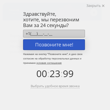
Закрыть
Центр лечения
наркомании и алкоголизма
Здравствуйте,
хотите, мы перезвоним
8 (800) 333-20-07
Вам за 24 секунды?
Звонок по России бесплатный
+7 (499) 110-21-07
Звонки по Москве и МО
Позвоните мне!
Прошу перезвонить
Нажимая на кнопку "
Позвоните мне
", я даю свое
согласие на обработку персональных данных и
принимаю
условия соглашения
Главная
»
Сеть наркологических центров по Москве и МО
»
Восток
»
00
:
23
:
99
Новокосино
Наркологическая клиника в районе
Выбрать удобное время звонка
метро Новокосино
Краткое содержание: