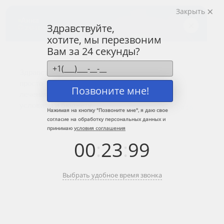
Закрыть
Центр лечения
наркомании и алкоголизма
Здравствуйте,
хотите, мы перезвоним
8 (800) 333-20-07
Вам за 24 секунды?
Звонок по России бесплатный
+7 (499) 110-21-07
Звонки по Москве и МО
Позвоните мне!
Прошу перезвонить
Нажимая на кнопку "
Позвоните мне
", я даю свое
согласие на обработку персональных данных и
принимаю
условия соглашения
Главная
»
Сеть наркологических центров по Москве и МО
»
Восток
»
00
:
23
:
99
Косино-Ухтомский
Наркологическая клиника в районе
Выбрать удобное время звонка
Косино-Ухтомский
Краткое содержание: