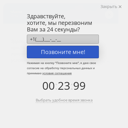
Закрыть
Центр лечения
наркомании и алкоголизма
Здравствуйте,
хотите, мы перезвоним
8 (800) 333-20-07
Вам за 24 секунды?
Звонок по России бесплатный
+7 (499) 110-21-07
Звонки по Москве и МО
Позвоните мне!
Прошу перезвонить
Нажимая на кнопку "
Позвоните мне
", я даю свое
согласие на обработку персональных данных и
принимаю
условия соглашения
Главная
»
Сеть наркологических центров по Москве и МО
»
Юго-Запад
00
:
23
:
99
»
Гагаринский
Кодировка от алкоголя в
Выбрать удобное время звонка
Гагаринский
Краткое содержание: