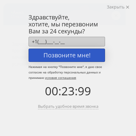
Закрыть
Центр лечения
наркомании и алкоголизма
Здравствуйте,
хотите, мы перезвоним
8 (800) 333-20-07
Вам за 24 секунды?
Звонок по России бесплатный
+7 (499) 110-21-07
Звонки по Москве и МО
Позвоните мне!
Прошу перезвонить
Нажимая на кнопку "
Позвоните мне
", я даю свое
согласие на обработку персональных данных и
принимаю
условия соглашения
Главная
»
Информационные центры ЦЗМ
»
Вызов нарколога на дом в
00
:
23
:
99
Клину
Вызов нарколога на дом в Клину
Выбрать удобное время звонка
Краткое содержание:
Вызов психиатра-нарколога на дом в Клину