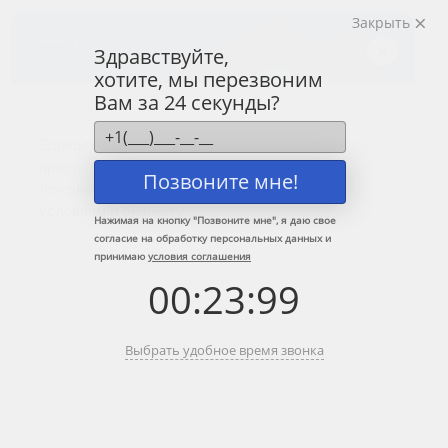
Закрыть
Центр лечения
наркомании и алкоголизма
Здравствуйте,
хотите, мы перезвоним
8 (800) 333-20-07
Вам за 24 секунды?
Звонок по России бесплатный
+7 (499) 110-21-07
Звонки по Москве и МО
Позвоните мне!
Прошу перезвонить
Нажимая на кнопку "
Позвоните мне
", я даю свое
согласие на обработку персональных данных и
принимаю
условия соглашения
Главная
»
Информационные центры ЦЗМ
»
Вызов нарколога на дом в
00
:
23
:
99
Хотьково
Вызов нарколога на дом в Хотьково
Выбрать удобное время звонка
Краткое содержание:
Вызов врача-нарколога с выездом на дом –