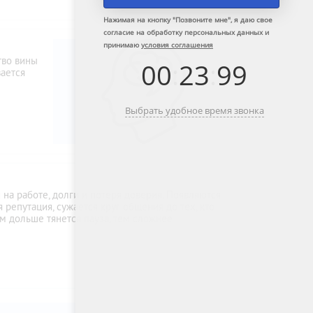
Нажимая на кнопку "
Позвоните мне
", я даю свое
согласие на обработку персональных данных и
принимаю
условия соглашения
тво вины
00
:
23
:
99
вается
Выбрать удобное время звонка
на работе, долги и потеря доверия. Появляются
 репутация, сужается круг общения до тех, кто
м дольше тянется пауза, тем сложнее