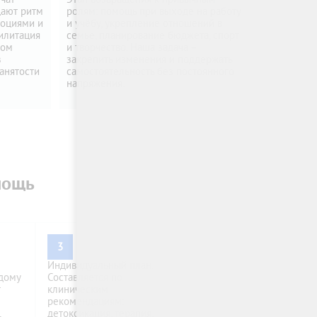
щают ритм
ролям: помощь при выходе на работу
моциями и
и учёбу, укрепление отношений в
илитация
семье, планирование бюджета, спорт
ном
и творчество. Наша задача –
в
закрепить изменения и поддержать
занятости
самостоятельность без постоянного
напряжения.
мощь
3
Индивидуальный план.
 дому
Составляется по
т
клиническим
рекомендациям:
,
детоксикация, терапия,