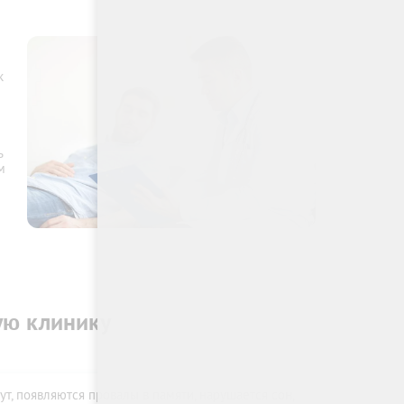
к
ь
м
ую клинику
ут, появляются провалы в памяти, нарушается сон,