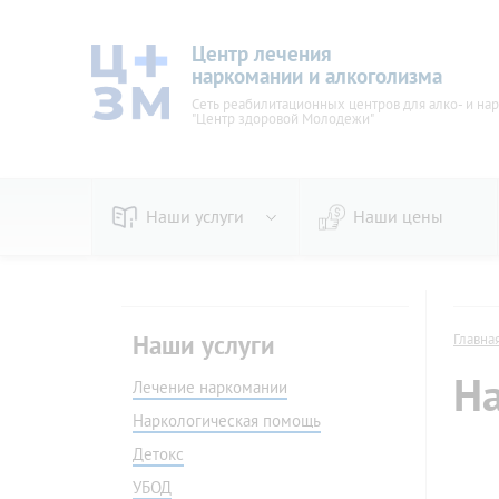
Центр лечения
наркомании и алкоголизма
Сеть реабилитационных центров для алко- и на
"Центр здоровой Молодежи"
Наши услуги
Наши цены
По видам
Пивно
Наркологическая помощь
Женск
Наши услуги
Главна
Детокс
Вывод 
На
УБОД
Лечение наркомании
Стаци
Кодирование
Амбул
Наркологическая помощь
В стационаре
На до
Детокс
Принудительное
Прину
УБОД