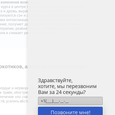
 изменения возможны.
 курса в центре наркологии обычно уменьшается
га и дрожь, выравнивается настроение,
изуются сон и аппетит, снижается тяга, уходят
аки интоксикации. Человек лучше понимает своё
яние, получает дальнейший план: медикаменты,
терапию, реабилитацию. Это возвращает чувство
оля и снижает риск новых срывов.
ркотиков, алкоголя и азартных игр
Здравствуйте,
хотите, мы перезвоним
 сердце и нервную систему, нарушается сон, обмен
Вам за 24 секунды?
к травм, обостряются хронические болезни,
лечение «по совету знакомых» может привести к
тв, усилить абстинентный синдром и сорвать
Позвоните мне!