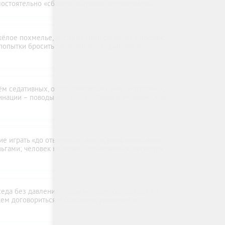
амостоятельно «сбавить обороты» не получается.
яжёлое похмелье, абстинентный синдром с дрожью,
 попытки бросить заканчиваются срывами и
ём седативных, обезболивающих или снотворных,
динации – поводы для консультации и медицинской
ие играть «до отыгрыша», долги, конфликты дома
ньгами; человек не может остановиться, несмотря
еда без давления, чтобы человек согласился на
ем договориться и сохранить уважение к