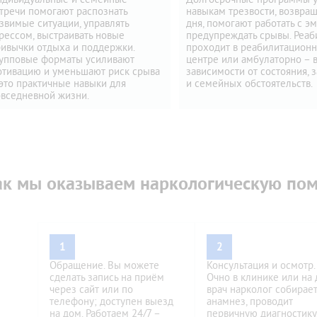
тречи помогают распознать
навыкам трезвости, возвра
звимые ситуации, управлять
дня, помогают работать с э
рессом, выстраивать новые
предупреждать срывы. Реаб
ивычки отдыха и поддержки.
проходит в реабилитацион
рупповые форматы усиливают
центре или амбулаторно – 
отивацию и уменьшают риск срыва
зависимости от состояния, 
это практичные навыки для
и семейных обстоятельств.
вседневной жизни.
ак мы оказываем наркологическую по
1
2
Обращение. Вы можете
Консультация и осмотр.
сделать запись на приём
Очно в клинике или на
через сайт или по
врач нарколог собирае
телефону; доступен выезд
анамнез, проводит
на дом. Работаем 24/7 –
первичную диагностику