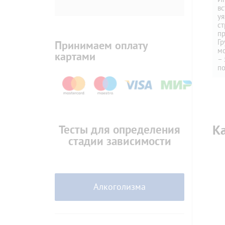
вс
уя
ст
пр
Г
Принимаем оплату
м
картами
– 
по
К
Тесты для определения
стадии зависимости
Алкоголизма