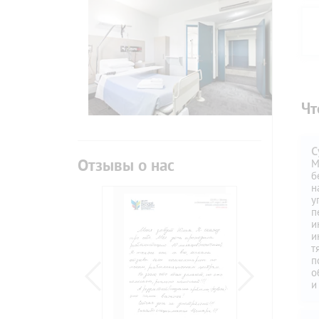
Чт
С
Отзывы о нас
М
б
н
у
п
и
и
т
п
о
и