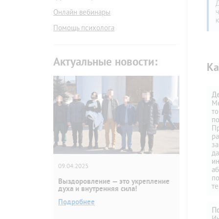
Онлайн вебинары
Помощь психолога
Актуальные новости:
Ка
Де
М
то
по
П
ра
за
да
ин
09.04.2025
аб
по
Выздоровление — это укрепление
те
духа и внутренняя сила!
Подробнее
Пс
И