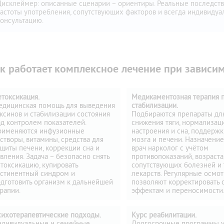
Дисклеймер: описанные сценарии – ориентиры. Реальные последстви
частоты употребления, сопутствующих факторов и всегда индивиду
консультацию.
к работает комплексное лечение при зависи
токсикация.
Медикаментозная терапия 
едицинская помощь для выведения
стабилизации.
ксинов и стабилизации состояния
Подбираются препараты дл
д контролем показателей.
снижения тяги, нормализац
рименяются инфузионные
настроения и сна, поддерж
створы, витамины, средства для
мозга и печени. Назначение
щиты печени, коррекции сна и
врач нарколог с учётом
вления. Задача – безопасно снять
противопоказаний, возраста
токсикацию, купировать
сопутствующих болезней и
стинентный синдром и
лекарств. Регулярные осмо
дготовить организм к дальнейшей
позволяют корректировать 
рапии.
эффектам и переносимости
ихотерапевтические подходы.
Курс реабилитации.
ндивидуальные и семейные
Долгосрочные программы у