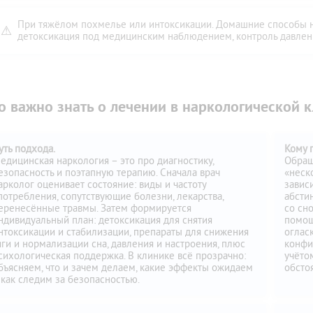
При тяжёлом похмелье или интоксикации. Домашние способы н
⚠
детоксикация под медицинским наблюдением, контроль давления
о важно знать о лечении в наркологической 
уть подхода.
Кому п
едицинская наркология – это про диагностику,
Обращ
езопасность и поэтапную терапию. Сначала врач
«неск
арколог оценивает состояние: виды и частоту
завис
потребления, сопутствующие болезни, лекарства,
абсти
еренесённые травмы. Затем формируется
со сн
ндивидуальный план: детоксикация для снятия
помощ
нтоксикации и стабилизации, препараты для снижения
оглас
яги и нормализации сна, давления и настроения, плюс
конфи
сихологическая поддержка. В клинике всё прозрачно:
учёто
бъясняем, что и зачем делаем, какие эффекты ожидаем
обстоя
 как следим за безопасностью.