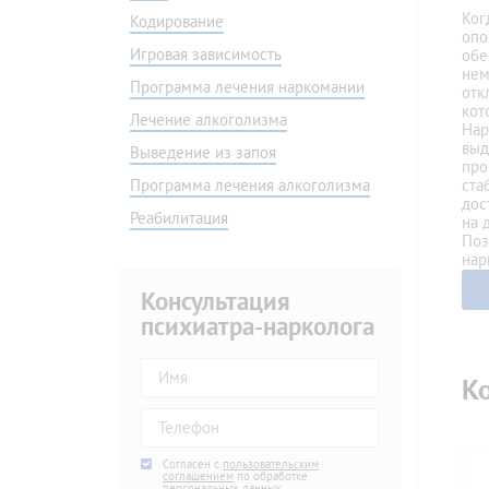
Амбулаторно
Без ве
Ког
Кодирование
На дому
Програ
опо
Игровая зависимость
обе
Подростковой
Наркол
нем
Программа лечения наркомании
Игровая зависимость
Детокс
отк
кот
Программа лечения наркомании
Капель
Лечение алкоголизма
Нар
Мотивация на лечение
Консул
выд
Выведение из запоя
про
Скорая наркологическая помощь
В днев
Программа лечения алкоголизма
ста
Снятие ломки
Гипноз
дос
Реабилитация
на 
Снятие ломки в стационаре
По ме
Поз
Снятие ломки на дому
По ме
нар
Ресоци
Консультация
Быстро
психиатра-нарколога
Вывод 
Вывод 
Ко
Капель
Agree
Согласен с
*
пользовательским
соглашением
по обработке
персональных данных