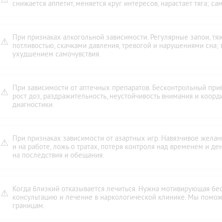
снижается аппетит, меняется круг интересов, нарастает тяга; с
При признаках алкогольной зависимости. Регулярные запои, т
⚠
потливостью, скачками давления, тревогой и нарушениями сна;
ухудшением самочувствия.
При зависимости от аптечных препаратов. Бесконтрольный при
⚠
рост доз, раздражительность, неустойчивость внимания и коор
диагностики.
При признаках зависимости от азартных игр. Навязчивое желан
⚠
и на работе, ложь о тратах, потеря контроля над временем и де
на последствия и обещания.
Когда близкий отказывается лечиться. Нужна мотивирующая бес
⚠
консультацию и лечение в наркологической клинике. Мы помож
границам.