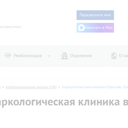
Перезвоните мне
ркозависимых
Написать в Max
Реабилитация
Отделения
О на
го
Женщин
ого
Алгоминалом
я
»
Информационные центры ЦЗМ
»
Наркологическая клиника в Орехово-Зу
из запоя
Гипнозом
ркологическая клиника 
онарное
Дисульфирамом
аторное
Эспераль
му
Двойной блок
дительное
Торпедо