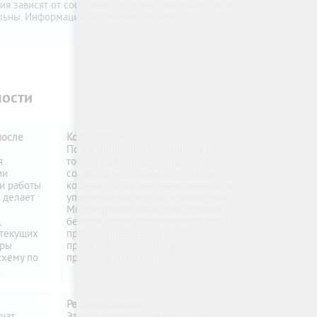
я зависят от состояния здоровья, длительности и
альны. Информация не заменяет очную
мости
после
Кодирование.
По медицинским показаниям и
я
только при информированном
ии
согласии используются методы,
ки работы
которые помогают удерживаться от
 делает
употребления определённый срок.
Мы подробно объясняем условия
,
безопасности, противопоказания и
 текущих
правила поведения после
тры
процедуры, чтобы всё было
схему по
прозрачно и безопасно.
.
Ресоциализация.
чат
Этап возвращения к привычным