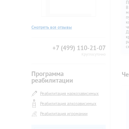
П
В
м
п
к
ч
Смотреть все отзывы
Д
к
р
с
+7 (499) 110-21-07
Круглосуточно
Программа
Че
реабилитации
Реабилитация наркозависимых
Реабилитация алкозависимых
Реабилитация игромании