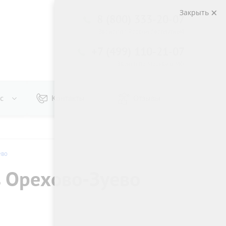
Закрыть
8 (800) 333-20-07
Звонок по России бесплатный
+7 (499) 110-21-07
Звонки по Москве и МО
с
Контакты
Отзывы
ево
в Орехово-Зуево