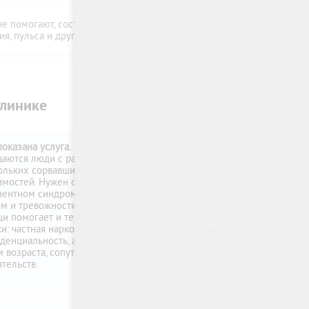
е помогают, состояние ухудшается; необходима
, пульса и других показателей.
клинике
оказана услуга.
аются люди с разной длительностью историй – от
ольких сорвавшихся недель» до многолетних
имостей. Нужен осмотр при выраженной тяге,
нентном синдроме, повторных срывах, проблемах
ом и тревожности. Наш центр наркологической
и помогает и тем, кто стесняется или боится
ки: частная наркологическая клиника обеспечивает
денциальность, а план лечения подбирается с
м возраста, сопутствующих состояний и жизненных
тельств.