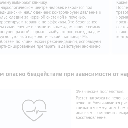
очему выбирают клинику.
Какие
 наркологическом центре человек находится под
После
едицинским наблюдением: контролируем давление и
трево
ульс, следим за нервной системой и печенью,
нормал
орректируем терапию по эффектам. Это безопаснее,
призн
ем самолечение и сомнительные «домашние схемы».
состо
оступен разный формат – амбулаторно, выезд на дом,
психо
руглосуточный наркологический стационар. Мы
контр
аботаем по клиническим рекомендациям, используем
ертифицированные препараты и действуем анонимно.
м опасно бездействие при зависимости от на
Физические последствия.
Растёт нагрузка на печень,
веществ. Увеличивается рис
снижается иммунитет. Само
опасным сочетаниям лекарс
восстановление.