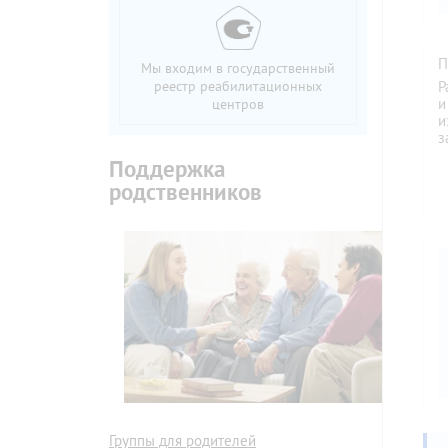
П
Мы входим в государственный
реестр реабилитационных
Р
и
центров
и
з
Поддержка
родственников
Группы для родителей