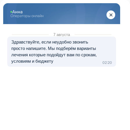
Центр лечения
наркомании и алкоголизма
8 (800) 333-20-07
Звонок по России бесплатный
+7 (499) 110-21-07
Звонки по Москве и МО
Прошу перезвонить
Главная
»
Информационные центры ЦЗМ
»
Наркологическая клиника в
Ногинске
Наркологическая клиника в
Ногинске