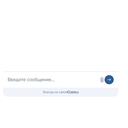
Принимаем оплату картами
Тесты для определения стадии
зависимости
Алкоголизма