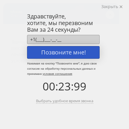
Закрыть
Центр лечения
наркомании и алкоголизма
Здравствуйте,
хотите, мы перезвоним
8 (800) 333-20-07
Вам за 24 секунды?
Звонок по России бесплатный
+7 (499) 110-21-07
Звонки по Москве и МО
Позвоните мне!
Прошу перезвонить
Нажимая на кнопку "
Позвоните мне
", я даю свое
согласие на обработку персональных данных и
принимаю
условия соглашения
Главная
»
Информационные центры ЦЗМ
»
Наркологическая клиника в
00
:
23
:
99
Лосино-Петровском
Наркологическая клиника в Лосино-
Выбрать удобное время звонка
Петровском
Краткое содержание: