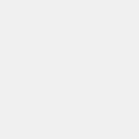
Контакты
Попечительский совет
О фонде
Ресоциализация
Карта сайта
Адрес офиса: г.
Москва
,
Волгоградский пр-т, д. 8
Лицензия № ЛО-77-01-020270 от 18.08.2018,
Центр: г. Москва, ул. Профсоюзная, д. 100А
Любое копирование и использование материалов сайта - запрещено!
Наши авторские права защищены законом.
Copyright 2022 ©
Центр здоровой молодежи
, г. Москва, Волгоградский пр-т, д. 8
8 (800) 333-20-07
Звонок по России бесплатный
+7 (499) 110-21-07
Звонки по Москве и МО
Мы используем
файлы cookie
, чтобы улучшить сайт для
вас. Продолжая его просмотр, вы разрешаете
использование cookie.