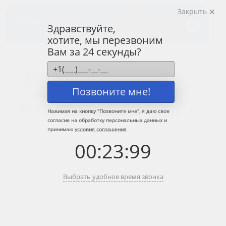
Закрыть
Центр лечения
наркомании и алкоголизма
Здравствуйте,
хотите, мы перезвоним
8 (800) 333-20-07
Вам за 24 секунды?
Звонок по России бесплатный
+7 (499) 110-21-07
Звонки по Москве и МО
Позвоните мне!
Прошу перезвонить
Нажимая на кнопку "
Позвоните мне
", я даю свое
согласие на обработку персональных данных и
принимаю
условия соглашения
Главная
»
Информационные центры ЦЗМ
»
Лечение наркомании в
00
:
23
:
99
Ивантеевке
Лечение наркомании в Ивантеевке
Выбрать удобное время звонка
Краткое содержание:
Лечение от спайсовой зависимости, солевой