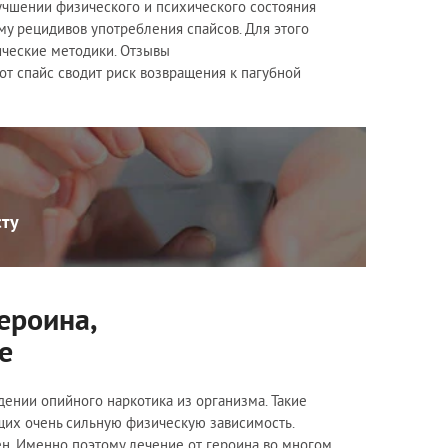
учшении физического и психического состояния
му рецидивов употребления спайсов. Для этого
ческие методики. Отзывы
т спайс сводит риск возвращения к пагубной
сту
Здравствуйте,
ероина,
хотите, мы перезвоним
е
Вам за 24 секунды?
ении опийного наркотика из организма. Такие
щих очень сильную физическую зависимость.
Позвоните мне!
н. Именно поэтому лечение от героина во многом