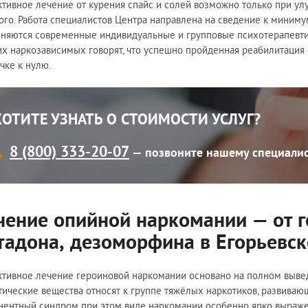
тивное лечение от курения спайс и солей возможно только при ул
ого. Работа специалистов Центра направлена на сведение к миниму
няются современные индивидуальные и групповые психотерапевти
х наркозависимых говорят, что успешно пройденная реабилитация о
чке к нулю.
ХОТИТЕ УЗНАТЬ О СТОИМОСТИ УСЛУГ?
8 (800) 333-20-07
— позвоните нашему специали
чение опийной наркомании — от г
тадона, дезоморфина в Егорьевск
тивное лечение героиновой наркомании основано на полном вывед
тические вещества относят к группе тяжёлых наркотиков, развиваю
нентный синдром при этом виде наркомании особенно ярко выраже