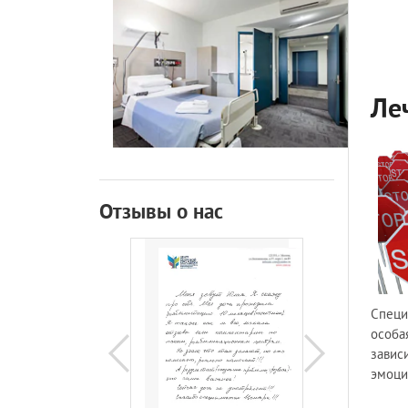
Ле
Отзывы о нас
Специ
особа
завис
эмоци