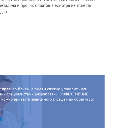
метадона и прочих опиатов. Несмотря на тяжесть
Нажимая на кнопку "
Позвоните мне
", я даю свое
дан.
согласие на обработку персональных данных и
принимаю
условия соглашения
00
:
23
:
99
Выбрать удобное время звонка
к правило близким людям сложно уговорить или
овыми специалистами разработаны ЭФФЕКТИВНЫЕ
, можно привести зависимого к решению обратиться