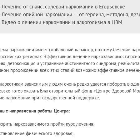
дома больного
По методу Довженко
Лечение от спайс, солевой наркомании в Егорьевске
мма лечения алкоголизма
Вивитролом
Лечение опийной наркомании — от героина, метадона, де
ог на дом
Налтрексоном
Видео о лечении наркомании и алкоголизма в ЦЗМ
икация организма от алкоголя
Кодирование на дому
ница от запоя
Лазерное кодирование
ьтация нарколога
Методом SIT (MST)
ема наркомании имеет глобальный характер, поэтому Лечение нарко
ном стационаре
Электроимпульсное
российских регионах. Эффективное лечение наркозависимости основ
ом
ию, детоксикация и устранение абстинентного синдрома, реабилита
тоду Довженко
пном прохождении всех этих стадий возможно эффективное лечен
тоду Шичко
ализация
к наркотикам зависимым людям очень редко удаётся побороть в один
е вытрезвление
евске готов оказать Благотворительный фонд «Центре Здоровой Мо
ие наркомании при государственной поддержке.
из запоя в стационаре
из запоя на дому
ные направления работы Центра:
ница от похмелья
ворить наркозависимого пройти курс лечения;
становление физического здоровья;