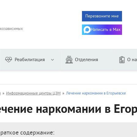
Перезвоните мне
ркозависимых
Написать в Max
Реабилитация
Отделения
О на
го
Женщин
ого
Алгоминалом
я
»
Информационные центры ЦЗМ
»
Лечение наркомании в Егорьевске
из запоя
Гипнозом
чение наркомании в Его
онарное
Дисульфирамом
аторное
Эспераль
му
Двойной блок
дительное
Торпедо
раткое содержание: