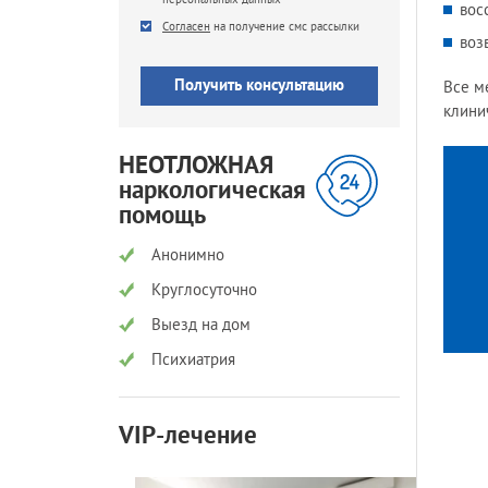
вос
SMS
Согласен
на получение смс рассылки
воз
Все м
клини
НЕОТЛОЖНАЯ
наркологическая
помощь
Анонимно
Круглосуточно
Выезд на дом
Психиатрия
VIP-лечение