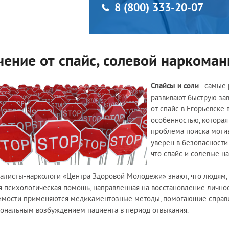
8 (800) 333-20-07
чение от спайс, солевой наркоман
Спайсы и соли
- самые
развивают быструю зав
от спайс в Егорьевске
особенностью, которая
проблема поиска мотив
уверен в безопасности
что спайс и солевые н
алисты-наркологи «Центра Здоровой Молодежи» знают, что людям,
я психологическая помощь, направленная на восстановление личнос
имости применяются медикаментозные методы, помогающие справи
ональным возбуждением пациента в период отвыкания.