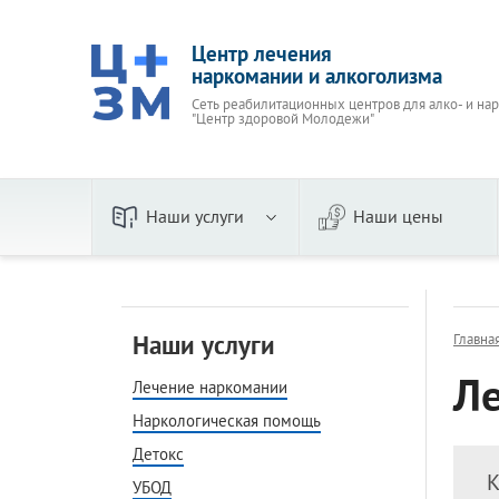
Центр лечения
наркомании и алкоголизма
Сеть реабилитационных центров для алко- и на
"Центр здоровой Молодежи"
Наши услуги
Наши цены
По видам
Пивно
Наркологическая помощь
Женск
Наши услуги
Главна
Детокс
Вывод 
Ле
УБОД
Лечение наркомании
Стаци
Кодирование
Амбул
Наркологическая помощь
В стационаре
На до
Детокс
Принудительное
Прину
К
УБОД