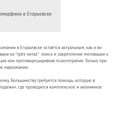
зоморфина в Егорьевске
мании в Егорьевске остаётся актуальным, как и во
ана на "трёх китах": поиск и закрепление мотивации к
ция или противорецидивная психотерапия. Только при
ие наркомании.
очку. Большинству требуется помощь, которую в
лодежи», где проводится комплексное и анонимное