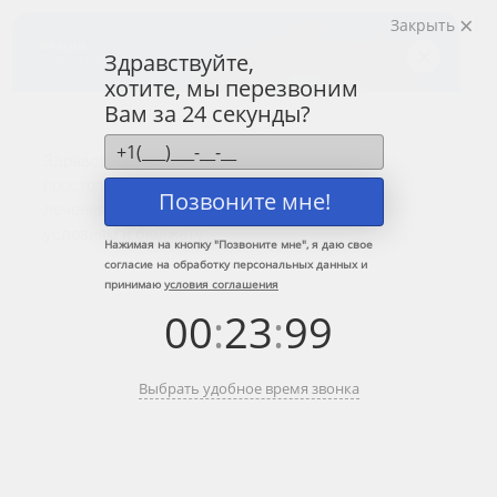
Закрыть
Центр лечения
наркомании и алкоголизма
Здравствуйте,
хотите, мы перезвоним
8 (800) 333-20-07
Вам за 24 секунды?
Звонок по России бесплатный
+7 (499) 110-21-07
Звонки по Москве и МО
Позвоните мне!
Прошу перезвонить
Нажимая на кнопку "
Позвоните мне
", я даю свое
согласие на обработку персональных данных и
принимаю
условия соглашения
Главная
»
Информационные центры ЦЗМ
»
Лечение алкоголизма в
00
:
23
:
99
Яхроме
Лечение алкоголизма в Яхроме
Выбрать удобное время звонка
Краткое содержание:
Ошибки родственников алкоголиков