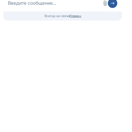
Контакты
Попечительский совет
О фонде
Ресоциализация
Карта сайта
Адрес офиса: г.
Москва
,
Волгоградский пр-т, д. 8
Лицензия № ЛО-77-01-020270 от 18.08.2018,
Центр: г. Москва, ул. Профсоюзная, д. 100А
Любое копирование и использование материалов сайта - запрещено!
Наши авторские права защищены законом.
Copyright 2022 ©
Центр здоровой молодежи
, г. Москва, Волгоградский пр-т, д. 8
8 (800) 333-20-07
Звонок по России бесплатный
+7 (499) 110-21-07
Звонки по Москве и МО