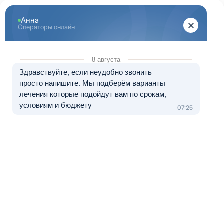
Центр лечения
наркомании и алкоголизма
8 (800) 333-20-07
Звонок по России бесплатный
+7 (499) 110-21-07
Звонки по Москве и МО
Прошу перезвонить
Главная
»
Информационные центры ЦЗМ
»
Лечение алкоголизма в
Видном
Лечение алкоголизма в Видном
Краткое содержание:
Эффективно ли принудительное лечение от