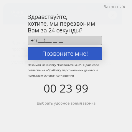
Закрыть
Центр лечения
наркомании и алкоголизма
Здравствуйте,
хотите, мы перезвоним
8 (800) 333-20-07
Вам за 24 секунды?
Звонок по России бесплатный
+7 (499) 110-21-07
Звонки по Москве и МО
Позвоните мне!
Прошу перезвонить
Нажимая на кнопку "
Позвоните мне
", я даю свое
согласие на обработку персональных данных и
принимаю
условия соглашения
Главная
»
Информационные центры ЦЗМ
»
Лечение алкоголизма в
00
:
23
:
99
Дзержинском
Лечение алкоголизма в
Выбрать удобное время звонка
Дзержинском
Краткое содержание: