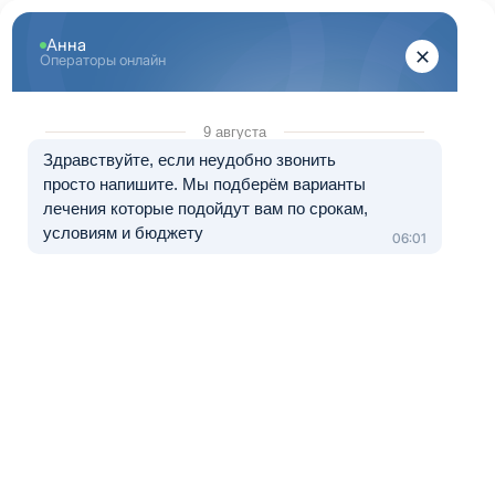
Центр лечения
наркомании и алкоголизма
8 (800) 333-20-07
Звонок по России бесплатный
+7 (499) 110-21-07
Звонки по Москве и МО
Прошу перезвонить
Главная
»
Информационные центры ЦЗМ
»
Лечение алкоголизма в
Дмитрове
Лечение алкоголизма в Дмитрове
Краткое содержание:
Как возникает зависимость от алкоголя?