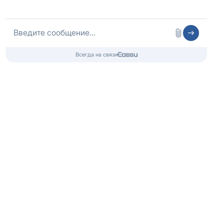
Контакты
Попечительский совет
О фонде
Ресоциализация
Карта сайта
Адрес офиса: г.
Москва
,
Волгоградский пр-т, д. 8
Лицензия № ЛО-77-01-020270 от 18.08.2018,
Центр: г. Москва, ул. Профсоюзная, д. 100А
Любое копирование и использование материалов сайта - запрещено!
Наши авторские права защищены законом.
Copyright 2022 ©
Центр здоровой молодежи
, г. Москва, Волгоградский пр-т, д. 8
8 (800) 333-20-07
Звонок по России бесплатный
+7 (499) 110-21-07
Звонки по Москве и МО