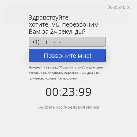
Закрыть
Центр лечения
наркомании и алкоголизма
Здравствуйте,
хотите, мы перезвоним
8 (800) 333-20-07
Вам за 24 секунды?
Звонок по России бесплатный
+7 (499) 110-21-07
Звонки по Москве и МО
Позвоните мне!
Прошу перезвонить
Нажимая на кнопку "
Позвоните мне
", я даю свое
согласие на обработку персональных данных и
принимаю
условия соглашения
Главная
»
Информационные центры ЦЗМ
»
Клиника лечения
00
:
23
:
99
алкоголизма в Краснознаменске
Клиника лечения алкоголизма в
Выбрать удобное время звонка
Краснознаменске
Краткое содержание: