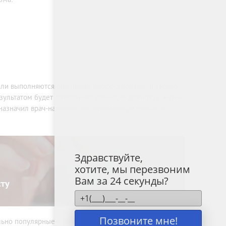
если выполняются опытными профессионалами своего
ультатом будет длительная ремиссия длиною в жизнь.
 назначил врач-нарколог на основании результатов
Здравствуйте,
хотите, мы перезвоним
Вам за 24 секунды?
сту
Позвоните мне!
льно популярные и действенные методики, особенно на