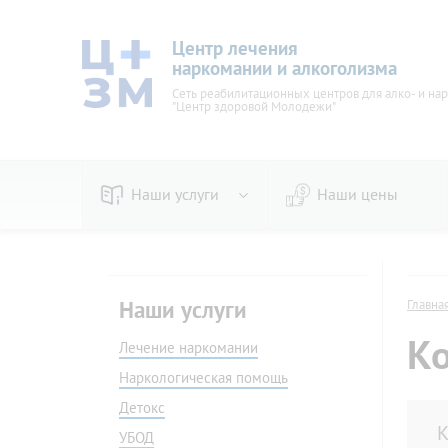
Центр лечения
наркомании и алкоголизма
Сеть реабилитационных центров для алко- и на
"Центр здоровой Молодежи"
Наши услуги
Наши цены
По видам
Пивно
Наркологическая помощь
Женск
Наши услуги
Главна
Детокс
Вывод 
Ко
УБОД
Лечение наркомании
Стаци
Кодирование
Амбул
Наркологическая помощь
В стационаре
На до
Детокс
Принудительное
Прину
К
УБОД