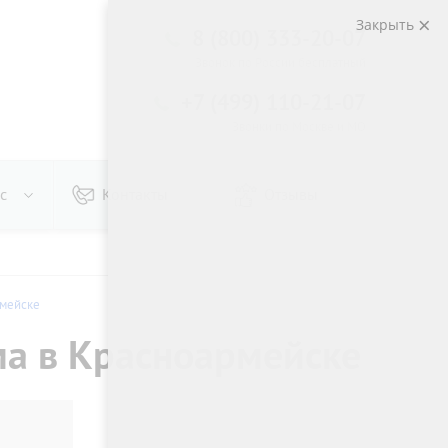
Закрыть
8 (800) 333-20-07
Звонок по России бесплатный
+7 (499) 110-21-07
Звонки по Москве и МО
с
Контакты
Отзывы
рмейске
ма в Красноармейске