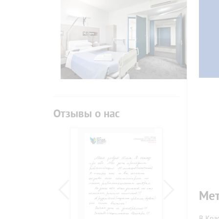
Отзывы о нас
Мет
В Кра