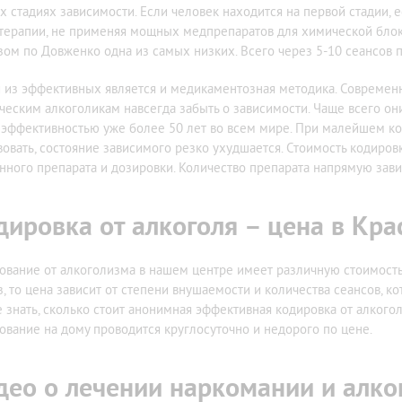
х стадиях зависимости. Если человек находится на первой стадии, 
терапии, не применяя мощных медпрепаратов для химической блок
зом по Довженко одна из самых низких. Всего через 5-10 сеансов 
 из эффективных является и медикаментозная методика. Совреме
ческим алкоголикам навсегда забыть о зависимости. Чаще всего он
 эффективностью уже более 50 лет во всем мире. При малейшем ко
вовать, состояние зависимого резко ухудшается. Стоимость кодиров
нного препарата и дозировки. Количество препарата напрямую завис
дировка от алкоголя – цена в Кр
ование от алкоголизма в нашем центре имеет различную стоимость 
з, то цена зависит от степени внушаемости и количества сеансов, к
е знать, сколько стоит анонимная эффективная кодировка от алкого
ование на дому проводится круглосуточно и недорого по цене.
део о лечении наркомании и алко