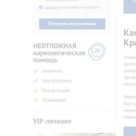
Ч
SMS
Согласен
на получение смс рассылки
Ка
Кр
НЕОТЛОЖНАЯ
наркологическая
Чтобы
помощь
беспл
центр
Анонимно
проце
Круглосуточно
лечен
Выезд на дом
Важно
Психиатрия
Еще о
медик
кодир
VIP-лечение