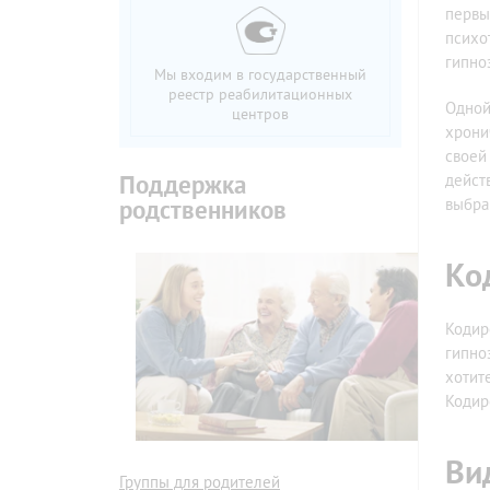
первы
психо
гипно
Мы входим в государственный
реестр реабилитационных
Одной
центров
хрони
своей
Поддержка
дейст
выбра
родственников
Ко
Кодир
гипно
хотит
Кодир
Ви
Группы для родителей