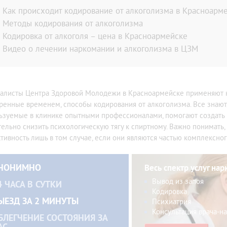
дома больного
По методу Довженко
Как происходит кодирование от алкоголизма в Красноарм
мма лечения алкоголизма
Вивитролом
Методы кодирования от алкоголизма
ог на дом
Налтрексоном
Кодировка от алкоголя – цена в Красноармейске
икация организма от алкоголя
Кодирование на дому
Видео о лечении наркомании и алкоголизма в ЦЗМ
ница от запоя
Лазерное кодирование
ьтация нарколога
Методом SIT (MST)
ном стационаре
Электроимпульсное
алисты Центра Здоровой Молодежи в Красноармейске применяют ка
ом
ренные временем, способы кодирования от алкоголизма. Все знают,
тоду Довженко
ьзуемые в клинике опытными профессионалами, помогают создать 
тоду Шичко
тельно снизить психологическую тягу к спиртному. Важно понимать, 
ализация
тивность лишь в том случае, если они являются частью комплексно
е вытрезвление
из запоя в стационаре
НОНИМНО
Весь спектр услуг нар
из запоя на дому
Вывод из запоя
4 ЧАСА В СУТКИ
ница от похмелья
Кодировка
ЫЕЗД ЗА 2 МИНУТЫ
Психиатрия
Консультация врача-н
БЛЕГЧЕНИЕ СОСТОЯНИЯ ЗА