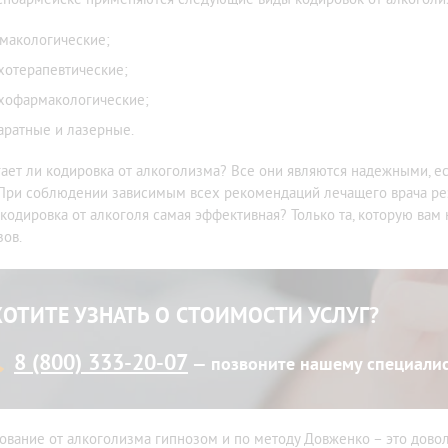
макологические;
хотерапевтические;
хофармакологические;
аратные и лазерные.
ает ли кодировка от алкоголизма? Все они являются надежными, 
 При соблюдении зависимым всех рекомендаций лечащего врача рез
 кодировка от алкоголя самая эффективная? Только та, которую вам
зов.
ХОТИТЕ УЗНАТЬ О СТОИМОСТИ УСЛУГ?
8 (800) 333-20-07
— позвоните нашему специали
ование от алкоголизма гипнозом и по методу Довженко – это дово