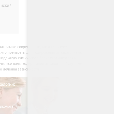
ейске?
к самые современные, так и классические,
 что препараты для кодирования от алкоголизма,
надежную химическую блокаду от алкоголя и
что все виды кодирования от алкоголя будут иметь
го лечения зависимости.
кологии:
арколога
8 (800) 333-20-07