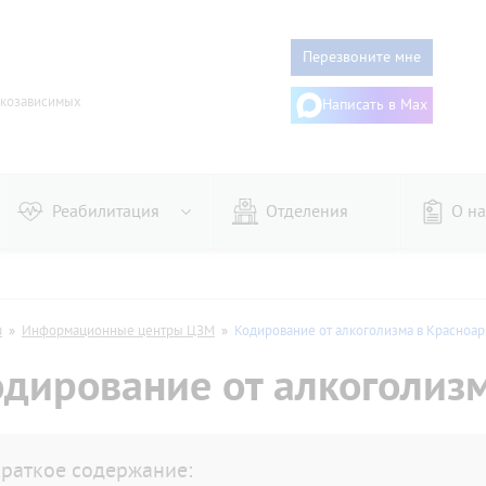
Перезвоните мне
ркозависимых
Написать в Max
Реабилитация
Отделения
О на
го
Женщин
ого
Алгоминалом
я
»
Информационные центры ЦЗМ
»
Кодирование от алкоголизма в Красноа
из запоя
Гипнозом
дирование от алкоголиз
онарное
Дисульфирамом
аторное
Эспераль
му
Двойной блок
дительное
Торпедо
раткое содержание: