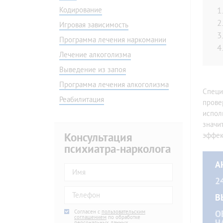
Амбулаторно
Без ве
Кодирование
На дому
Програ
Игровая зависимость
Подростковой
Наркол
Программа лечения наркомании
Игровая зависимость
Детокс
Программа лечения наркомании
Капель
Лечение алкоголизма
Мотивация на лечение
Консул
Выведение из запоя
Скорая наркологическая помощь
В днев
Программа лечения алкоголизма
Специ
Снятие ломки
Гипноз
Реабилитация
прове
Снятие ломки в стационаре
По ме
испол
Снятие ломки на дому
По ме
значи
Ресоци
Консультация
эффек
Быстро
психиатра-нарколога
Вывод 
А
Вывод 
2
Капель
В
Agree
Согласен с
*
пользовательским
О
соглашением
по обработке
персональных данных