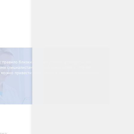
к правило близким людям сложно уговорить или
овыми специалистами разработаны ЭФФЕКТИВНЫЕ
, можно привести зависимого к решению обратиться
зма: