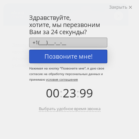
Закрыть
Центр лечения
наркомании и алкоголизма
Здравствуйте,
хотите, мы перезвоним
8 (800) 333-20-07
Вам за 24 секунды?
Звонок по России бесплатный
+7 (499) 110-21-07
Звонки по Москве и МО
Позвоните мне!
Прошу перезвонить
Нажимая на кнопку "
Позвоните мне
", я даю свое
согласие на обработку персональных данных и
принимаю
условия соглашения
Главная
»
Информационные центры ЦЗМ
»
Кодирование от алкоголизма
00
:
23
:
99
в Электроуглях
Кодирование от алкоголизма в
Выбрать удобное время звонка
Электроуглях
Краткое содержание: