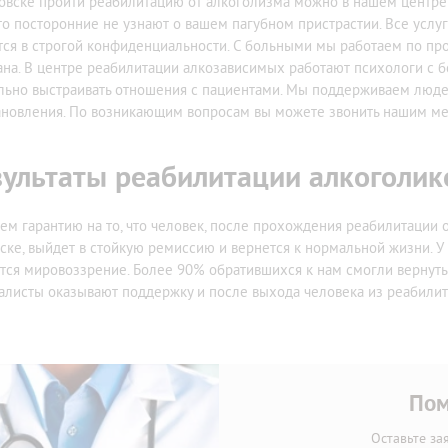
овске пройти реабилитацию от алкоголизма можно в нашем центре 
что посторонние не узнают о вашем пагубном пристрастии. Все усл
тся в строгой конфиденциальности. С больными мы работаем по п
ана. В центре реабилитации алкозависимых работают психологи с б
льно выстраивать отношения с пациентами. Мы поддерживаем людей
ановления. По возникающим вопросам вы можете звонить нашим ме
зультаты реабилитации алкоголик
ем гарантию на то, что человек, после прохождения реабилитации 
ске, выйдет в стойкую ремиссию и вернется к нормальной жизни. У
тся мировоззрение. Более 90% обратившихся к нам смогли вернутьс
алисты оказывают поддержку и после выхода человека из реабилит
Пом
Оставьте за