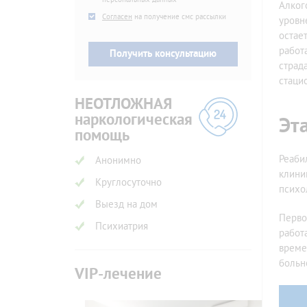
Алког
SMS
Согласен
на получение смс рассылки
уровн
остае
работ
страд
стаци
НЕОТЛОЖНАЯ
наркологическая
Эт
помощь
Реаби
Анонимно
клини
Круглосуточно
психо
Выезд на дом
Перво
Психиатрия
работ
време
больн
VIP-лечение