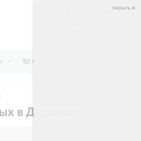
Закрыть
8 (800) 333-20-07
Звонок по России бесплатный
+7 (499) 110-21-07
Звонки по Москве и МО
с
Контакты
Отзывы
е
ых в Дедовске