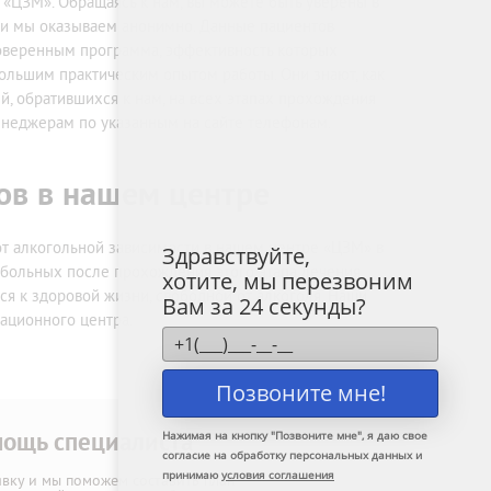
«ЦЗМ». Обращаясь к нам, вы можете быть уверены в
уги мы оказываем анонимно. Данные пациентов
роверенным программа, эффективность которых
ольшим практическим опытом работы. Они знают, как
, обратившихся к нам, на всех этапах прохождения
неджерам по указанным на сайте телефонам.
ов в нашем центре
от алкогольной зависимости в нашем центре «ЦЗМ» в
Здравствуйте,
 больных после прохождения этого этапа лечения
хотите, мы перезвоним
я к здоровой жизни, свободной от алкоголя. Наши
Вам за 24 секунды?
ационного центра.
Позвоните мне!
Нажимая на кнопку "
Позвоните мне
", я даю свое
ощь специалиста
согласие на обработку персональных данных и
принимаю
условия соглашения
явку и мы поможем составить план