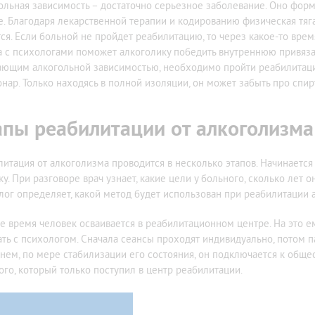
ольная зависимость – достаточно серьезное заболевание. Оно фор
е. Благодаря лекарственной терапии и кодированию физическая тяг
тся. Если больной не пройдет реабилитацию, то через какое-то врем
а с психологами поможет алкоголику победить внутреннюю привяза
ающим алкогольной зависимостью, необходимо пройти реабилитаци
онар. Только находясь в полной изоляции, он может забыть про спир
апы реабилитации от алкоголизма
литация от алкоголизма проводится в несколько этапов. Начинается 
ку. При разговоре врач узнает, какие цели у больного, сколько лет 
лог определяет, какой метод будет использован при реабилитации 
е время человек осваивается в реабилитационном центре. На это е
ать с психологом. Сначала сеансы проходят индивидуально, потом п
нем, по мере стабилизации его состояния, он подключается к общ
ого, который только поступил в центр реабилитации.