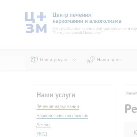
Центр лечения
наркомании и алкоголизма
Сеть реабилитационных центров для алко- и на
"Центр здоровой Молодежи"
Наши услуги
Наши цены
По видам
Пивно
Наркологическая помощь
Женск
Наши услуги
Главна
Детокс
Вывод 
Ре
УБОД
Лечение наркомании
Стаци
Кодирование
Амбул
Наркологическая помощь
В стационаре
На до
Детокс
Принудительное
Прину
К
УБОД