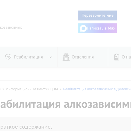
Перезвоните мне
ркозависимых
Написать в Max
Реабилитация
Отделения
О на
го
Женщин
ого
Алгоминалом
я
»
Информационные центры ЦЗМ
»
Реабилитация алкозависимых в Дедовск
из запоя
Гипнозом
абилитация алкозависим
онарное
Дисульфирамом
аторное
Эспераль
му
Двойной блок
дительное
Торпедо
раткое содержание: