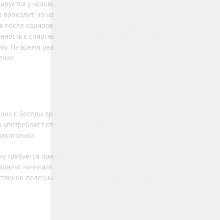
мируется у человека на физическом и психологическом
а проходит, но на подсознательном уровне она
я после кодирования он начнет пить снова. Только
нность к спиртным напиткам. Поэтому всем людям,
ю. На время реабилитации алкоголик ложиться в
тное.
она с беседы врача с пациентом, когда он попадает в
он употребляет спиртные напитки. После этого нарколог-
алкоголика.
му требуется примерно неделя. Далее он начинает
ациент начинает посещать групповые занятия. Со
ественно-полезным работам, и ему дают подшефного –