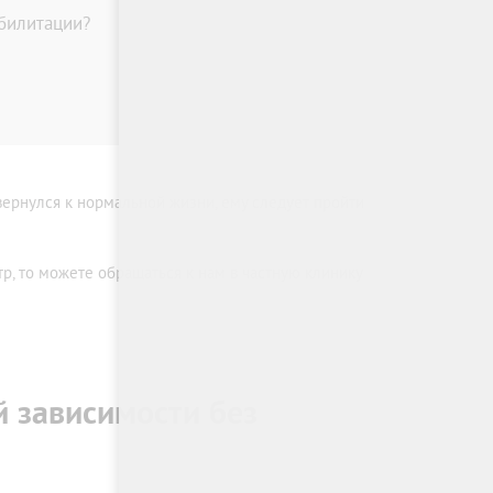
билитации?
вернулся к нормальной жизни, ему следует пройти
, то можете обращаться к нам в частную клинику
й зависимости без