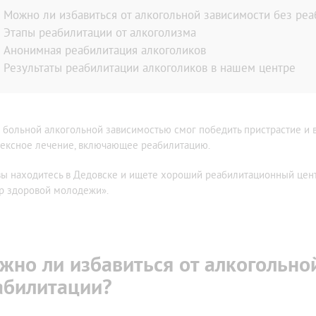
дома больного
По методу Довженко
Можно ли избавиться от алкогольной зависимости без реа
мма лечения алкоголизма
Вивитролом
Этапы реабилитации от алкоголизма
ог на дом
Налтрексоном
Анонимная реабилитация алкоголиков
икация организма от алкоголя
Кодирование на дому
Результаты реабилитации алкоголиков в нашем центре
ница от запоя
Лазерное кодирование
ьтация нарколога
Методом SIT (MST)
ном стационаре
Электроимпульсное
 больной алкогольной зависимостью смог победить пристрастие и 
ом
ексное лечение, включающее реабилитацию.
тоду Довженко
тоду Шичко
вы находитесь в Дедовске и ищете хороший реабилитационный центр
ализация
р здоровой молодежи».
е вытрезвление
из запоя в стационаре
из запоя на дому
жно ли избавиться от алкогольно
ница от похмелья
абилитации?