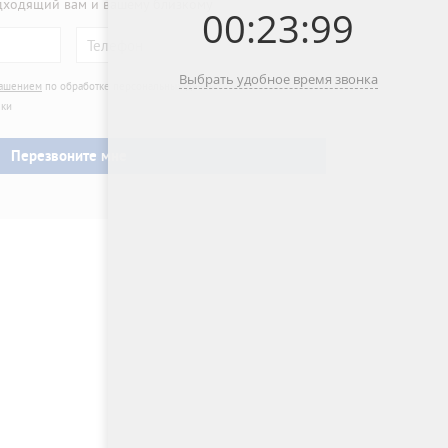
дходящий вам и вашему близкому
00
:
23
:
99
Выбрать удобное время звонка
лашением
по обработке персональных данных
лки