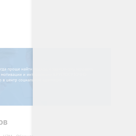
да проще найти подход к зависимому человеку.
в мотивации и интервенции КРУГЛОСУТОЧНО.
о в центр социальной адаптации.
ов