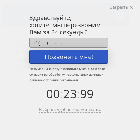
Закрыть
Центр лечения
наркомании и алкоголизма
Здравствуйте,
хотите, мы перезвоним
8 (800) 333-20-07
Вам за 24 секунды?
Звонок по России бесплатный
+7 (499) 110-21-07
Звонки по Москве и МО
Позвоните мне!
Прошу перезвонить
Нажимая на кнопку "
Позвоните мне
", я даю свое
согласие на обработку персональных данных и
принимаю
условия соглашения
Главная
»
Информационные центры ЦЗМ
»
Реабилитация алкоголизма в
00
:
23
:
99
Лосино-Петровском
Реабилитация алкоголизма в
Выбрать удобное время звонка
Лосино-Петровском
Краткое содержание: