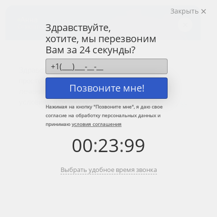
Закрыть
Центр лечения
наркомании и алкоголизма
Здравствуйте,
хотите, мы перезвоним
8 (800) 333-20-07
Вам за 24 секунды?
Звонок по России бесплатный
+7 (499) 110-21-07
Звонки по Москве и МО
Позвоните мне!
Прошу перезвонить
Нажимая на кнопку "
Позвоните мне
", я даю свое
согласие на обработку персональных данных и
принимаю
условия соглашения
Главная
»
Информационные центры ЦЗМ
»
Реабилитация алкоголизма в
00
:
23
:
99
Коломне
Реабилитация алкоголизма в
Выбрать удобное время звонка
Коломне
Краткое содержание: